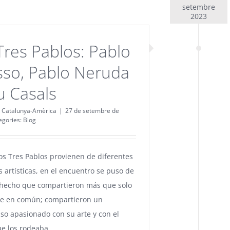
setembre
2023
Tres Pablos: Pablo
sso, Pablo Neruda
u Casals
 Catalunya-Amèrica
|
27 de setembre de
egories:
Blog
s Tres Pablos provienen de diferentes
s artísticas, en el encuentro se puso de
l hecho que compartieron más que solo
e en común; compartieron un
o apasionado con su arte y con el
e los rodeaba.