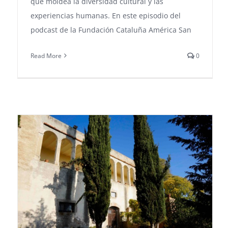
que moldea la diversidad cultural y las
experiencias humanas. En este episodio del
podcast de la Fundación Cataluña América San
Read More
0