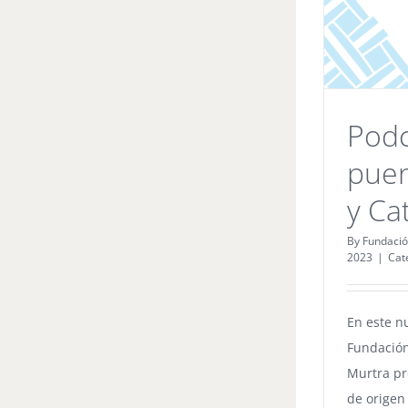
Podc
puen
y Ca
By
Fundació
2023
|
Cat
En este n
Fundación
Murtra pr
de origen