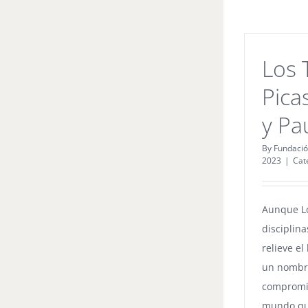
Los 
Pica
y Pa
By
Fundació
2023
|
Cat
Aunque Lo
disciplina
relieve e
un nombr
compromis
mundo qu