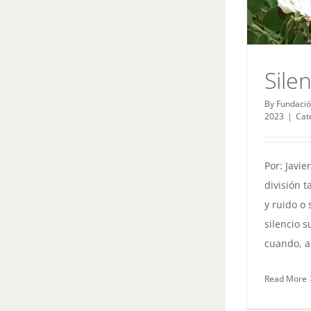
Sile
By
Fundació
2023
|
Cat
Por: Javie
división t
y ruido o 
silencio 
cuando, 
Read More