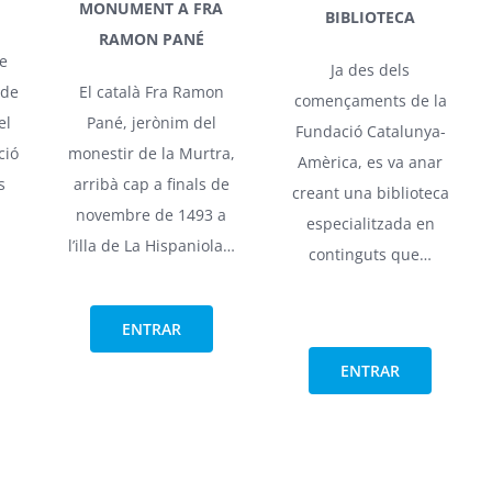
MONUMENT A FRA
BIBLIOTECA
RAMON PANÉ
e
Ja des dels
 de
El català Fra Ramon
començaments de la
el
Pané, jerònim del
Fundació Catalunya-
ció
monestir de la Murtra,
Amèrica, es va anar
s
arribà cap a finals de
creant una biblioteca
novembre de 1493 a
especialitzada en
l’illa de La Hispaniola…
continguts que…
ENTRAR
ENTRAR