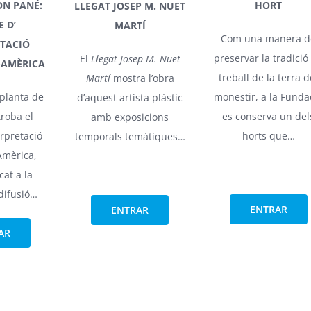
ON PANÉ:
HORT
LLEGAT JOSEP M. NUET
 D’
MARTÍ
Com una manera d
ETACIÓ
preservar la tradició
El
Llegat Josep M. Nuet
-AMÈRICA
treball de la terra d
Martí
mostra l’obra
 planta de
monestir, a la Funda
d’aquest artista plàstic
 troba el
es conserva un del
amb exposicions
erpretació
horts que…
temporals temàtiques…
Amèrica,
cat a la
difusió…
ENTRAR
ENTRAR
AR