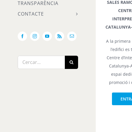
SALES RAM
TRANSPARÈNCIA
CENTRE
CONTACTE
INTERPR
CATALUNYA
Facebook
Instagram
YouTube
Rss
Email:
A la primera
l’edifici es
Centre d’Int
Cerca
Catalunya-
…
espai dedi
promoció i 
ENTR