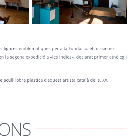
les figures emblemàtiques per a la Fundació: el missioner
 la segona expedició a «les Índies», declarat primer etnòleg i
acull l’obra plàstica d’aquest artista català del s. XX.
IONS