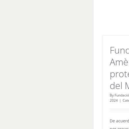
Fund
Amèr
prot
del 
By
Fundació
2024
|
Cat
De acuerd
por organ