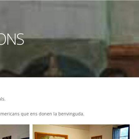
IONS
ls.
i americans que ens donen la benvinguda.