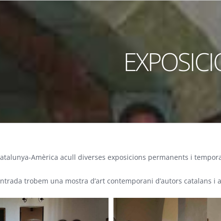
EXPOSIC
atalunya-Amèrica acull diverses exposicions permanents i tempora
’entrada trobem una mostra d’art contemporani d’autors catalans 