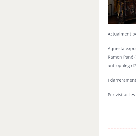
Actualment po
Aquesta expos
Ramon Pané (s
antropòleg d’
I darrerament 
Per visitar le