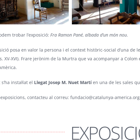
dem trobar l’exposició:
Fra
Ramon Pané, albada d’un món nou
.
ició posa en valor la persona i el context històric-social d’una de 
. XV-XVI). Frare jerònim de la Murtra que va acompanyar a Colom en
Amèrica.
s’ha instal·lat el
Llegat Josep M. Nuet Martí
en una de les sales que 
s exposicions, contacteu al correu:
fundacio@catalunya-america.org
EXPOSIC