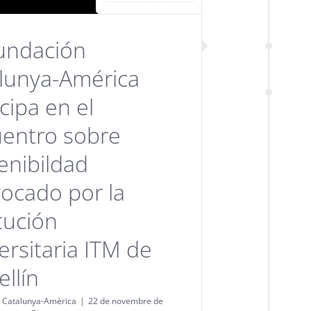
undación
lunya-América
icipa en el
entro sobre
enibildad
ocado por la
itución
ersitaria ITM de
llín
 Catalunya-Amèrica
|
22 de novembre de