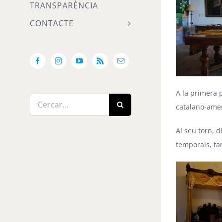
TRANSPARÈNCIA
CONTACTE
Facebook
Instagram
YouTube
Rss
Email:
A la primera 
Cerca
catalano-ame
…
Al seu torn, d
temporals, ta