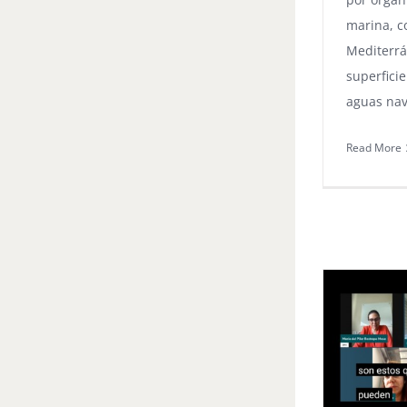
marina, 
Mediterrá
superfici
aguas na
Read More