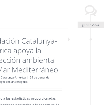
gener 2024
ación Catalunya-
ica apoya la
ección ambiental
Mar Mediterráneo
 Catalunya-Amèrica
|
24 de gener de
egories:
Sin categoría
o a las estadísticas proporcionadas
izaciones dedicadas a la conservación