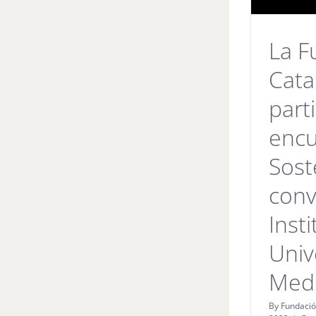
La F
Cata
part
encu
Sost
conv
Inst
Univ
Mede
By
Fundació