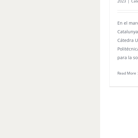
2023
|
Cat
En el mar
Catalunya
Cátedra U
Politécni
para la so
Read More