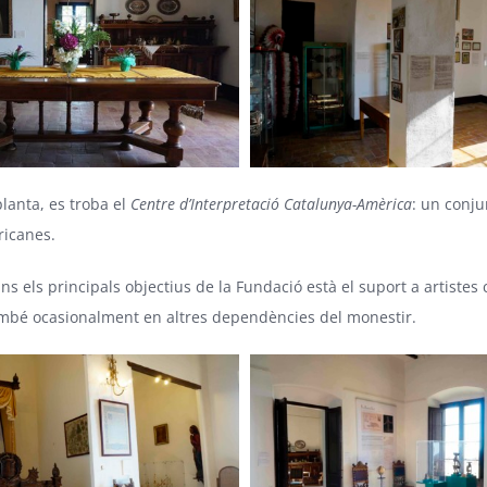
planta, es troba el
Centre d’Interpretació Catalunya-Amèrica
: un conjun
ricanes.
ins els principals objectius de la Fundació està el suport a artistes
mbé ocasionalment en altres dependències del monestir.