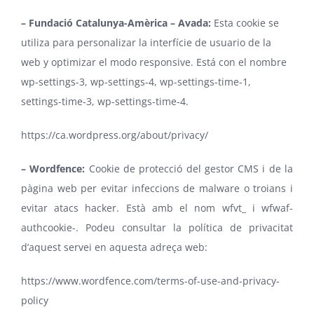
– Fundació Catalunya-Amèrica – Avada:
Esta cookie se
utiliza para personalizar la interfície de usuario de la
web y optimizar el modo responsive. Está con el nombre
wp-settings-3, wp-settings-4, wp-settings-time-1,
settings-time-3, wp-settings-time-4.
https://ca.wordpress.org/about/privacy/
– Wordfence:
Cookie de protecció del gestor CMS i de la
pàgina web per evitar infeccions de malware o troians i
evitar atacs hacker. Està amb el nom wfvt_ i wfwaf-
authcookie-. Podeu consultar la política de privacitat
d’aquest servei en aquesta adreça web:
https://www.wordfence.com/terms-of-use-and-privacy-
policy