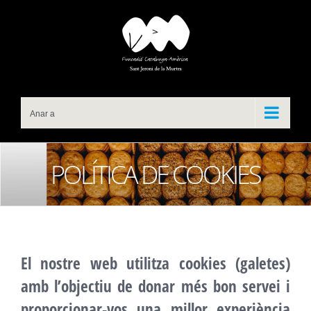
Skip
to
content
Anar a
POLÍTICA DE COOKIES
El nostre web utilitza
cookies
(galetes)
amb l’objectiu de donar més bon servei i
proporcionar-vos una millor experiència