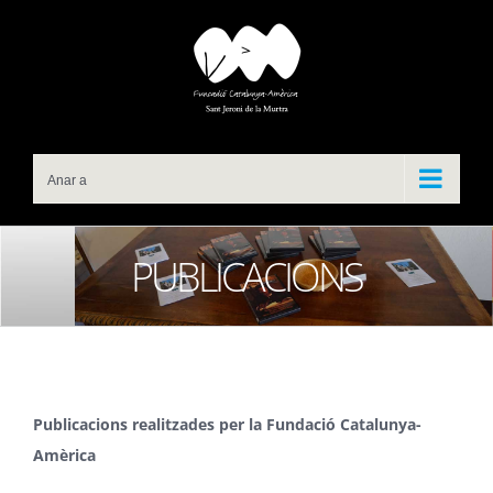
Skip
to
content
Anar a
PUBLICACIONS
Publicacions realitzades per la Fundació Catalunya-
Amèrica