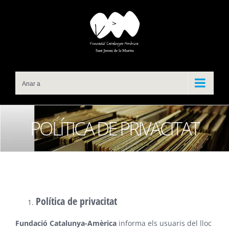
Skip
to
content
Anar a
POLÍTICA DE PRIVACITAT
Política de privacitat
Fundació Catalunya-Amèrica
informa els usuaris del lloc