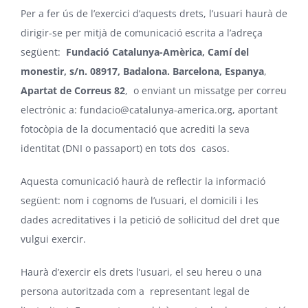
Per a fer ús de l’exercici d’aquests drets, l’usuari haurà de
dirigir-se per mitjà de comunicació escrita a l’adreça
següent:
Fundació Catalunya-Amèrica
, Camí del
monestir, s/n. 08917, Badalona. Barcelona, Espanya
,
Apartat de Correus 82
, o enviant un missatge per correu
electrònic a:
fundacio@catalunya-america.org
, aportant
fotocòpia de la documentació que acrediti la seva
identitat (DNI o passaport) en tots dos casos.
Aquesta comunicació haurà de reflectir la informació
següent: nom i cognoms de l’usuari, el domicili i les
dades acreditatives i la petició de sol·licitud del dret que
vulgui exercir.
Haurà d’exercir els drets l’usuari, el seu hereu o una
persona autoritzada com a representant legal de