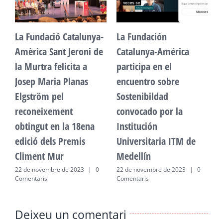
La Fundació Catalunya-
La Fundación
L
Amèrica Sant Jeroni de
Catalunya-América
A
la Murtra felicita a
participa en el
l
Josep Maria Planas
encuentro sobre
J
Elgström pel
Sostenibildad
E
reconeixement
convocado por la
r
obtingut en la 18ena
Institución
o
edició dels Premis
Universitaria ITM de
e
Climent Mur
Medellín
C
22 de novembre de 2023
|
0
22 de novembre de 2023
|
0
2
Comentaris
Comentaris
C
Deixeu un comentari