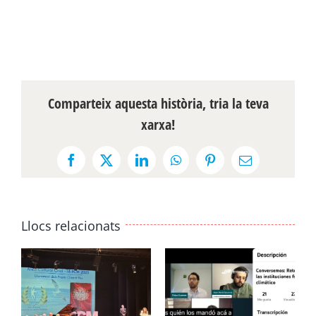
Comparteix aquesta història, tria la teva
xarxa!
Facebook
X
LinkedIn
WhatsApp
Pinterest
Email:
Llocs relacionats