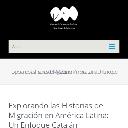
Skip
to
content
Anar a
Explorando las Historias de Migración en América Latina: Un Enfoque Catalán
Explorando las Historias de
Migración en América Latina:
Un Enfoque Catalán