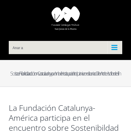
Skip
to
content
Anar a
La Fundación Catalunya-América participa en el encuentro sobre Sostenibildad convocado por la Institución Universitaria ITM de Medellín
La Fundación Catalunya-
América participa en el
encuentro sobre Sostenibildad