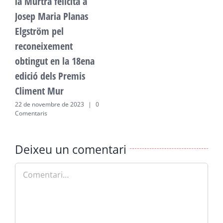
la Murtra felicita a
l
Josep Maria Planas
J
Elgström pel
E
reconeixement
r
obtingut en la 18ena
o
edició dels Premis
e
Climent Mur
C
22 de novembre de 2023
|
0
2
Comentaris
C
Deixeu un comentari
Comment