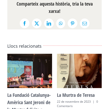
Comparteix aquesta història, tria la teva
xarxa!
Facebook
X
LinkedIn
WhatsApp
Pinterest
Email:
Llocs relacionats
La Fundació Catalunya-
La Murtra de Teresa
L
Amèrica Sant Jeroni de
A
22 de novembre de 2023
|
0
Comentaris