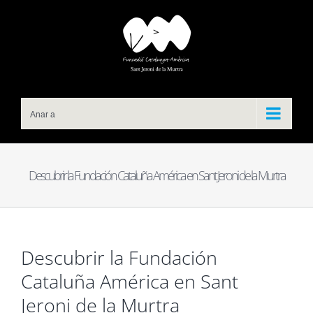
Skip
to
content
Anar a
Descubrir la Fundación Cataluña América en Sant Jeroni de la Murtra
Descubrir la Fundación
Cataluña América en Sant
Jeroni de la Murtra