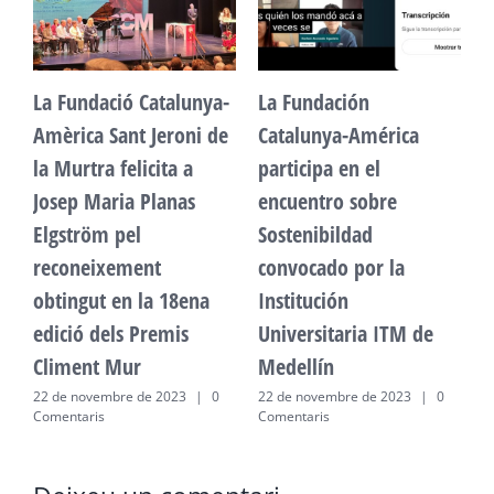
La Fundació Catalunya-
La Fundación
L
Amèrica Sant Jeroni de
Catalunya-América
A
la Murtra felicita a
participa en el
l
Josep Maria Planas
encuentro sobre
J
Elgström pel
Sostenibildad
E
reconeixement
convocado por la
r
obtingut en la 18ena
Institución
o
edició dels Premis
Universitaria ITM de
e
Climent Mur
Medellín
C
22 de novembre de 2023
|
0
22 de novembre de 2023
|
0
2
Comentaris
Comentaris
C