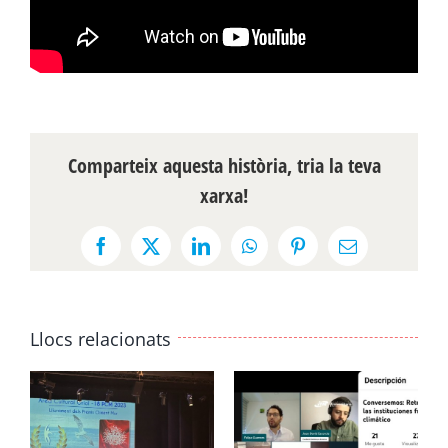
Comparteix aquesta història, tria la teva
xarxa!
Facebook
X
LinkedIn
WhatsApp
Pinterest
Email:
Llocs relacionats