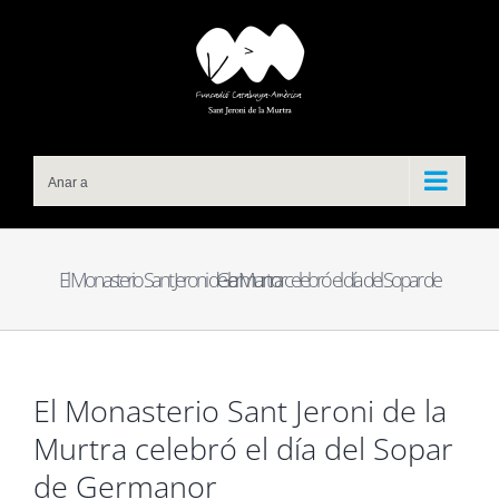
Skip
to
content
Anar a
El Monasterio Sant Jeroni de la Murtra celebró el día del Sopar de Germanor
El Monasterio Sant Jeroni de la
Murtra celebró el día del Sopar
de Germanor