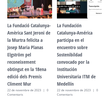
La Fundació Catalunya-
La Fundación
L
Amèrica Sant Jeroni de
Catalunya-América
A
la Murtra felicita a
participa en el
l
Josep Maria Planas
encuentro sobre
J
Elgström pel
Sostenibildad
E
reconeixement
convocado por la
r
obtingut en la 18ena
Institución
o
edició dels Premis
Universitaria ITM de
e
Climent Mur
Medellín
C
22 de novembre de 2023
|
0
22 de novembre de 2023
|
0
2
Comentaris
Comentaris
C