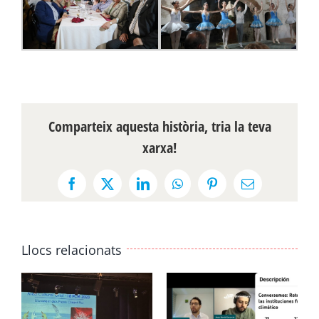
Comparteix aquesta història, tria la teva
xarxa!
Facebook
X
LinkedIn
WhatsApp
Pinterest
Email:
Llocs relacionats