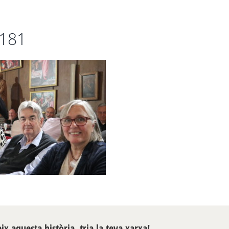
181
x aquesta història, tria la teva xarxa!