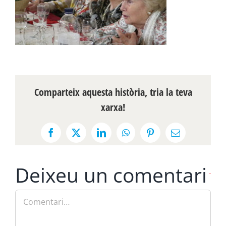
Comparteix aquesta història, tria la teva
xarxa!
Facebook
X
LinkedIn
WhatsApp
Pinterest
Email:
Deixeu un comentari
Comment