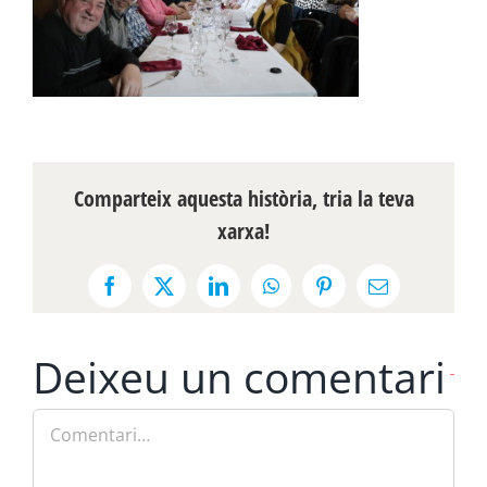
Comparteix aquesta història, tria la teva
xarxa!
Facebook
X
LinkedIn
WhatsApp
Pinterest
Email:
Deixeu un comentari
Comment