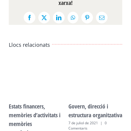
xarxa!
Facebook
X
LinkedIn
WhatsApp
Pinterest
Email:
Llocs relacionats
Estats financers,
Govern, direcció i
E
memòries d’activitats i
estructura organitzativa
m
memòries
m
7 de juliol de 2021
|
0
Comentaris