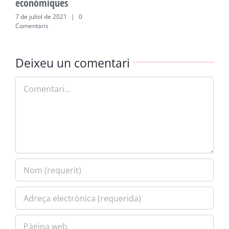
económiques
e
7 de juliol de 2021
|
0
7
Comentaris
C
Deixeu un comentari
Comment