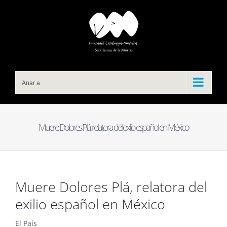
Skip
to
content
Anar a
Muere Dolores Plá, relatora del exilio español en México
Muere Dolores Plá, relatora del
exilio español en México
El País