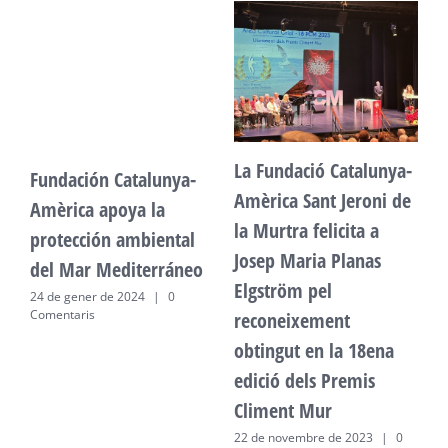
La Fundació Catalunya-
Fundación Catalunya-
F
Amèrica Sant Jeroni de
Amèrica apoya la
A
la Murtra felicita a
protección ambiental
p
Josep Maria Planas
del Mar Mediterráneo
d
Elgström pel
24 de gener de 2024
|
0
2
Comentaris
C
reconeixement
obtingut en la 18ena
edició dels Premis
Climent Mur
22 de novembre de 2023
|
0