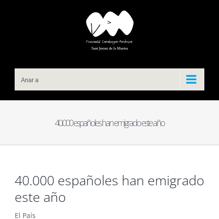
Skip
to
content
Anar a
40.000 españoles han emigrado este año
40.000 españoles han emigrado
este año
El País