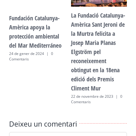
La Fundació Catalunya-
Fundación Catalunya-
F
Amèrica Sant Jeroni de
Amèrica apoya la
A
la Murtra felicita a
protección ambiental
p
Josep Maria Planas
del Mar Mediterráneo
d
Elgström pel
24 de gener de 2024
|
0
2
Comentaris
C
reconeixement
obtingut en la 18ena
edició dels Premis
Climent Mur
22 de novembre de 2023
|
0
Comentaris
Deixeu un comentari
Comment