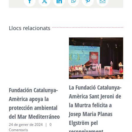
Facebook
X
LinkedIn
WhatsApp
Pinterest
Email:
Llocs relacionats
La Fundació Catalunya-
Fundación Catalunya-
F
Amèrica Sant Jeroni de
Amèrica apoya la
A
la Murtra felicita a
protección ambiental
p
Josep Maria Planas
del Mar Mediterráneo
d
Elgström pel
24 de gener de 2024
|
0
2
Comentaris
C
reconeixement