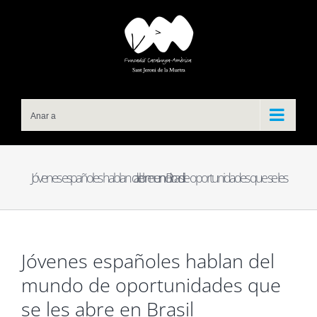
Skip
to
content
Anar a
Jóvenes españoles hablan del mundo de oportunidades que se les abre en Brasil
Jóvenes españoles hablan del
mundo de oportunidades que
se les abre en Brasil