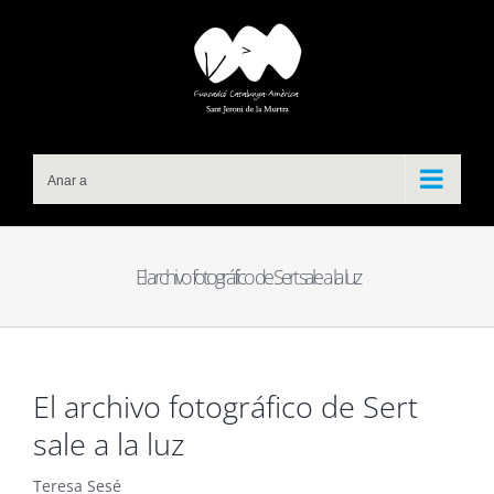
Skip
to
content
Anar a
El archivo fotográfico de Sert sale a la luz
El archivo fotográfico de Sert
sale a la luz
Teresa Sesé