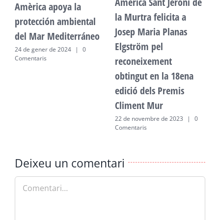
Amèrica Sant Jeroni de
Amèrica apoya la
A
la Murtra felicita a
protección ambiental
p
Josep Maria Planas
del Mar Mediterráneo
d
Elgström pel
24 de gener de 2024
|
0
2
Comentaris
C
reconeixement
obtingut en la 18ena
edició dels Premis
Climent Mur
22 de novembre de 2023
|
0
Comentaris
Deixeu un comentari
Comment