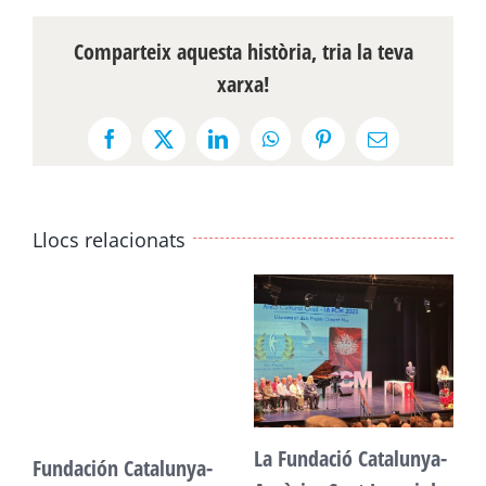
Comparteix aquesta història, tria la teva
xarxa!
Facebook
X
LinkedIn
WhatsApp
Pinterest
Email:
Llocs relacionats
La Fundació Catalunya-
Fundación Catalunya-
F