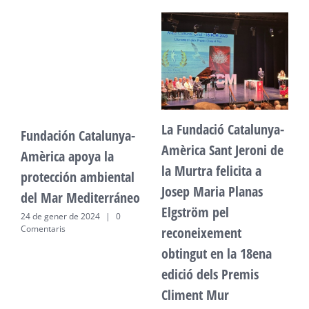
La Fundació Catalunya-
Fundación Catalunya-
F
Amèrica Sant Jeroni de
Amèrica apoya la
A
la Murtra felicita a
protección ambiental
p
Josep Maria Planas
del Mar Mediterráneo
d
Elgström pel
24 de gener de 2024
|
0
2
Comentaris
C
reconeixement
obtingut en la 18ena
edició dels Premis
Climent Mur