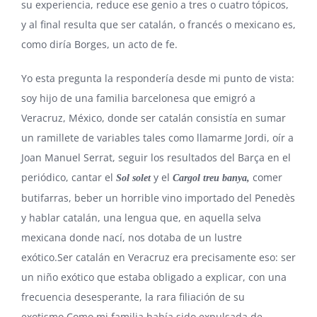
su experiencia, reduce ese genio a tres o cuatro tópicos,
y al final resulta que ser catalán, o francés o mexicano es,
como diría Borges, un acto de fe.
Yo esta pregunta la respondería desde mi punto de vista:
soy hijo de una familia barcelonesa que emigró a
Veracruz, México, donde ser catalán consistía en sumar
un ramillete de variables tales como llamarme Jordi, oír a
Joan Manuel Serrat, seguir los resultados del Barça en el
periódico, cantar el
y el
comer
Sol solet
Cargol treu banya,
butifarras, beber un horrible vino importado del Penedès
y hablar catalán, una lengua que, en aquella selva
mexicana donde nací, nos dotaba de un lustre
exótico.Ser catalán en Veracruz era precisamente eso: ser
un niño exótico que estaba obligado a explicar, con una
frecuencia desesperante, la rara filiación de su
exotismo.Como mi familia había sido expulsada de