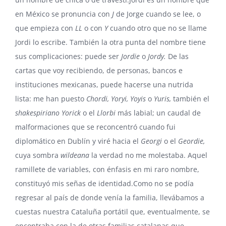
en México se pronuncia con
J
de Jorge cuando se lee, o
que empieza con
LL
o con
Y
cuando otro que no se llame
Jordi lo escribe. También la otra punta del nombre tiene
sus complicaciones: puede ser
Jordie
o
Jordy.
De las
cartas que voy recibiendo, de personas, bancos e
instituciones mexicanas, puede hacerse una nutrida
lista: me han puesto
Chordi, Yoryi, Yoyis
o
Yuris,
también el
shakespiriano
Yorick
o el
Llorbi
más labial; un caudal de
malformaciones que se reconcentró cuando fui
diplomático en Dublín y viré hacia el
Georgi
o el
Geordie,
cuya sombra
wildeana
la verdad no me molestaba. Aquel
ramillete de variables, con énfasis en mi raro nombre,
constituyó mis señas de identidad.Como no se podía
regresar al país de donde venía la familia, llevábamos a
cuestas nuestra Cataluña portátil que, eventualmente, se
encontraba con la de otras familias catalanas que