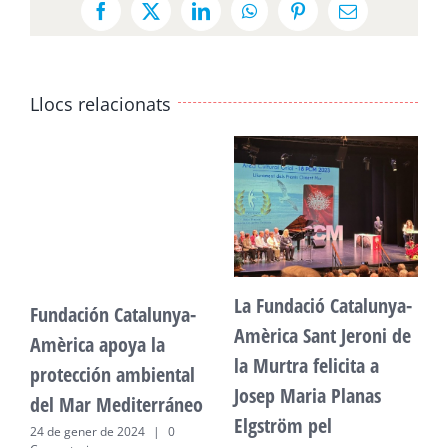
Facebook
X
LinkedIn
WhatsApp
Pinterest
Email:
Llocs relacionats
La Fundació Catalunya-
Fundación Catalunya-
F
Amèrica Sant Jeroni de
Amèrica apoya la
A
la Murtra felicita a
protección ambiental
p
Josep Maria Planas
del Mar Mediterráneo
d
Elgström pel
24 de gener de 2024
|
0
2