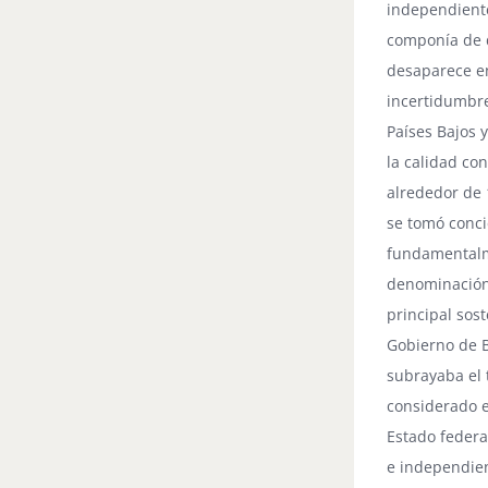
independiente
componía de d
desaparece en
incertidumbre
Países Bajos 
la calidad co
alrededor de 
se tomó conci
fundamentalme
denominación 
principal sos
Gobierno de B
subrayaba el 
considerado e
Estado federa
e independien