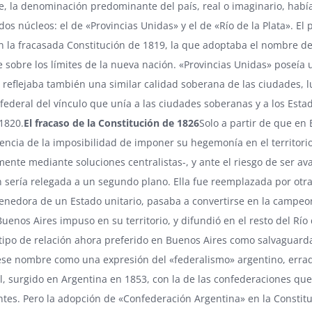
, la denominación predominante del país, real o imaginario, había s
os núcleos: el de «Provincias Unidas» y el de «Río de la Plata». E
 la fracasada Constitución de 1819, la que adoptaba el nombre de
 sobre los límites de la nueva nación. «Provincias Unidas» poseía
y reflejaba también una similar calidad soberana de las ciudades, 
nfederal del vínculo que unía a las ciudades soberanas y a los Es
1820.
El fracaso de la Constitución de 1826
Solo a partir de que en
encia de la imposibilidad de imponer su hegemonía en el territori
nte mediante soluciones centralistas-, y ante el riesgo de ser av
sería relegada a un segundo plano. Ella fue reemplazada por otra 
tenedora de un Estado unitario, pasaba a convertirse en la campeon
uenos Aires impuso en su territorio, y difundió en el resto del Río
tipo de relación ahora preferido en Buenos Aires como salvaguard
se nombre como una expresión del «federalismo» argentino, errada
l, surgido en Argentina en 1853, con la de las confederaciones qu
tes. Pero la adopción de «Confederación Argentina» en la Constit