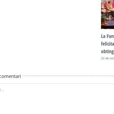
La Fun
felici
obting
22 de no
comentari