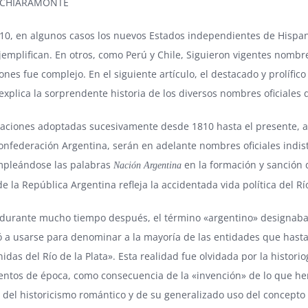
 CHIARAMONTE
810, en algunos casos los nuevos Estados independientes de Hispa
emplifican. En otros, como Perú y Chile, Siguieron vigentes nombres
nes fue complejo. En el siguiente artículo, el destacado y prolífico
xplica la sorprendente historia de los diversos nombres oficiales d
ciones adoptadas sucesivamente desde 1810 hasta el presente, a s
onfederación Argentina, serán en adelante nombres oficiales indist
empleándose las palabras
en la formación y sanción d
Nación Argentina
e la República Argentina refleja la accidentada vida política del Rí
 durante mucho tiempo después, el término «argentino» designaba s
a usarse para denominar a la mayoría de las entidades que hasta
nidas del Río de la Plata». Esta realidad fue olvidada por la histor
ntos de época, como consecuencia de la «invención» de lo que he
 del historicismo romántico y de su generalizado uso del concept