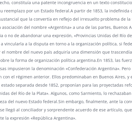
hecho, constituía una patente incongruencia en un texto constitucio
su reemplazo por un Estado federal.A partir de 1853, la indefinida
sustancial que la convertía en reflejo del irresuelto problema de la
a asociación del nombre «Argentina» a una de las partes, Buenos A
ia o no de abandonar una expresión, «Provincias Unidas del Río de l
 vincularla a la disputa en torno a la organización política, si fede
r el nombre del nuevo país adquiría una dimensión que trascendía 
sobre la forma de organización política argentina.En 1853, las fue
sas impusieron la denominación «Confederación Argentina». Pero 
 con el régimen anterior. Ellos predominaban en Buenos Aires, y en
 estado separada desde 1852, proponían para las proyectadas ref
nidas del Río de la Plata». Algunos, como Sarmiento, lo rechazaba
leza del nuevo Estado federal.Sin embargo, finalmente, ante la conv
 se llegó al conciliador y sorprendente acuerdo de ese artículo, qu
e la expresión «República Argentina».