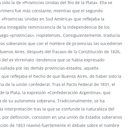
ido la de «Provincias Unidas del Río de la Plata». Ella se
l primero fue más constante, mientras que el segundo
 «Provincias Unidas en Sud América» que reflejaba la
 una innegable reminiscencia de la independencia de los
luego «provincias», rioplatenses. Consiguientemente, traducía
tados soberanos que con el nombre de provincias las sucedieron
 Buenos Aires, después del fracaso de la Constitución de 1826,
o del ex Virreinato -tendencia que se había expresado
asallada por las demás provincias-estados, aquella
que reflejaba el hecho de que Buenos Aires, de haber sido la
a de la unión confederal. Tras el Pacto Federal de 1831, el
 de la Plata, la expresión «Confederación Argentina», que
a de su autonomía soberana. Tradicionalmente, se ha
 interpretación tras la que se confunde la naturaleza del
e, por definición, consisten en una unión de Estados soberanos
ución de 1853 reavivó fuertemente el debate sobre el nombre