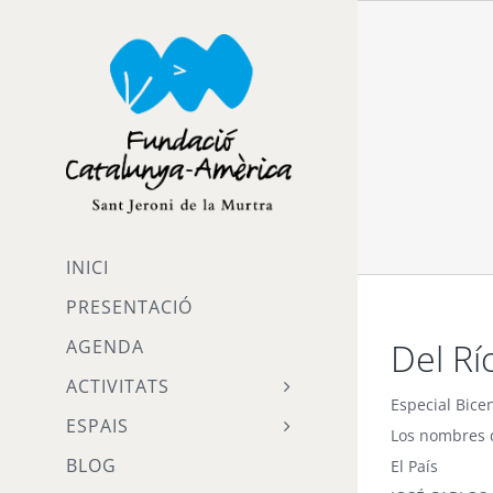
Skip
to
content
INICI
PRESENTACIÓ
Del Rí
AGENDA
ACTIVITATS
Especial Bice
ESPAIS
Los nombres 
BLOG
El País