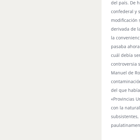
del país. De 
confederal y 
modificación 
derivada de l
la convenienc
pasaba ahora a
cuál debía se
controversia 
Manuel de Ro
contaminación
del que había
«Provincias U
con la natura
subsistentes,
paulatinament