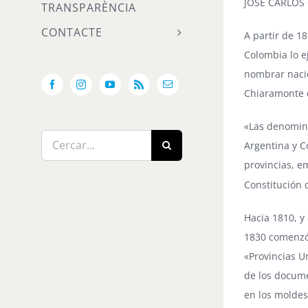
JOSÉ CARLOS
TRANSPARÈNCIA
CONTACTE
A partir de 1
Colombia lo ej
nombrar nacio
Facebook
Instagram
YouTube
Rss
Email:
Chiaramonte e
«Las denomina
Cerca
Argentina y C
…
provincias, 
Constitución d
Hacia 1810, y
1830 comenzó 
«Provincias U
de los docume
en los moldes