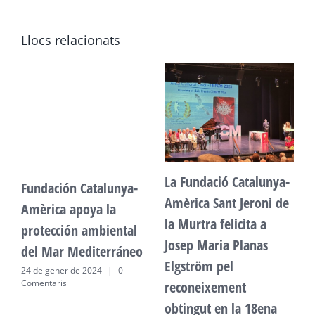
Llocs relacionats
La Fundació Catalunya-
Fundación Catalunya-
F
Amèrica Sant Jeroni de
Amèrica apoya la
A
la Murtra felicita a
protección ambiental
p
Josep Maria Planas
del Mar Mediterráneo
d
Elgström pel
24 de gener de 2024
|
0
2
Comentaris
C
reconeixement
obtingut en la 18ena