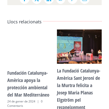
Facebook
X
LinkedIn
WhatsApp
Pinterest
Email:
Llocs relacionats
La Fundació Catalunya-
Fundación Catalunya-
F
Amèrica Sant Jeroni de
Amèrica apoya la
A
la Murtra felicita a
protección ambiental
p
Josep Maria Planas
del Mar Mediterráneo
d
Elgström pel
24 de gener de 2024
|
0
2
Comentaris
C
reconeixement