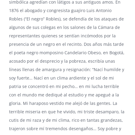
simbólica agredían con látigos a sus antiguos amos. En
1876 el abogado y congresista guajiro
Luis Antonio
Robles
(“El negro” Robles), se defendía de los ataques de
algunos de sus colegas en los salones de la Cámara de
representantes quienes se sentían incómodos por la
presencia de un negro en el recinto. Dos años más tarde
el poeta negro momposino
Candelario Obeso
, en Bogotá,
acosado por el desprecio y la pobreza, escribía unas
líneas llenas de amargura y resignación: “Nací humilde y
soy fuerte… Nací en un clima ardiente y el sol de mi
patria se concentró en mi pecho… en mi lucha terrible
con el mundo me dediqué al estudio y me apegué a la
gloria. Mi haraposo vestido me alejó de las gentes. La
terrible miseria en que he vivido, mi triste desamparo, la
cutis de mi raza y de mi clima, rico en tantas grandezas,
trajeron sobre mí tremendos desengaños… Soy pobre y