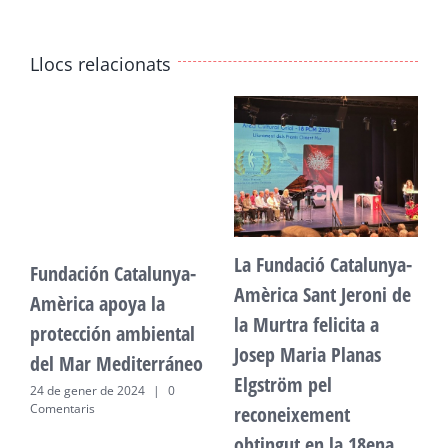
Llocs relacionats
La Fundació Catalunya-
Fundación Catalunya-
F
Amèrica Sant Jeroni de
Amèrica apoya la
A
la Murtra felicita a
protección ambiental
p
Josep Maria Planas
del Mar Mediterráneo
d
Elgström pel
24 de gener de 2024
|
0
2
Comentaris
C
reconeixement
obtingut en la 18ena