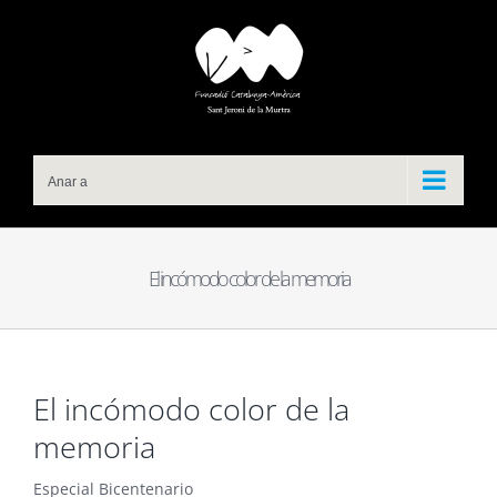
Skip
to
content
Anar a
El incómodo color de la memoria
El incómodo color de la
memoria
Especial Bicentenario