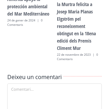
la Murtra felicita a
protección ambiental
p
Josep Maria Planas
del Mar Mediterráneo
d
Elgström pel
24 de gener de 2024
|
0
2
Comentaris
C
reconeixement
obtingut en la 18ena
edició dels Premis
Climent Mur
22 de novembre de 2023
|
0
Comentaris
Deixeu un comentari
Comment