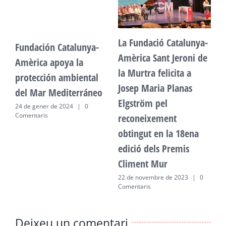
La Fundació Catalunya-
Fundación Catalunya-
F
Amèrica Sant Jeroni de
Amèrica apoya la
A
la Murtra felicita a
protección ambiental
p
Josep Maria Planas
del Mar Mediterráneo
d
Elgström pel
24 de gener de 2024
|
0
2
Comentaris
C
reconeixement
obtingut en la 18ena
edició dels Premis
Climent Mur
22 de novembre de 2023
|
0
Comentaris
Deixeu un comentari