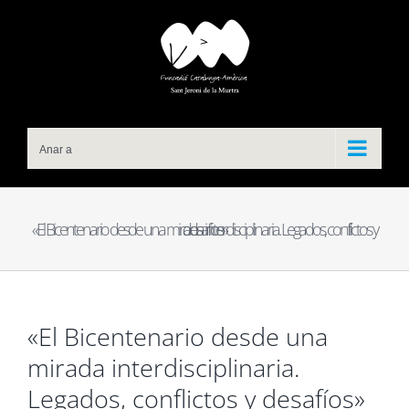
Skip
to
content
Anar a
«El Bicentenario desde una mirada interdisciplinaria. Legados, conflictos y desafíos»
«El Bicentenario desde una
mirada interdisciplinaria.
Legados, conflictos y desafíos»