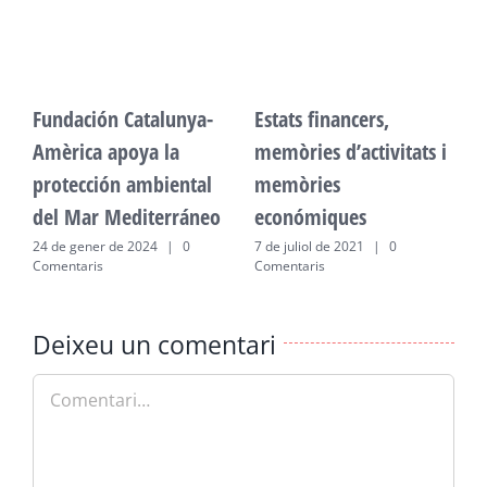
Fundación Catalunya-
Estats financers,
F
Amèrica apoya la
memòries d’activitats i
A
protección ambiental
memòries
p
del Mar Mediterráneo
económiques
d
24 de gener de 2024
|
0
7 de juliol de 2021
|
0
2
Comentaris
Comentaris
C
Deixeu un comentari
Comment