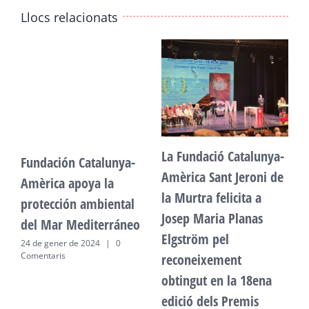
Llocs relacionats
La Fundació Catalunya-
Fundación Catalunya-
F
Amèrica Sant Jeroni de
Amèrica apoya la
A
la Murtra felicita a
protección ambiental
p
Josep Maria Planas
del Mar Mediterráneo
d
Elgström pel
24 de gener de 2024
|
0
2
Comentaris
C
reconeixement
obtingut en la 18ena
edició dels Premis