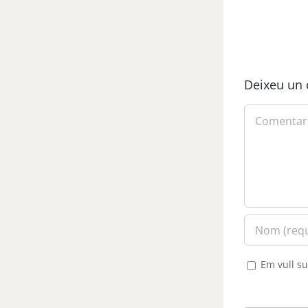
Deixeu un 
Comment
Em vull su