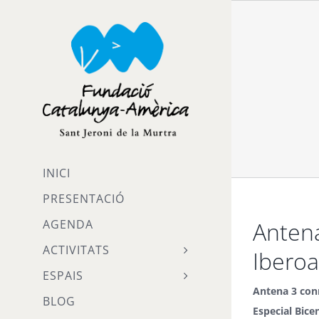
Skip
to
content
INICI
PRESENTACIÓ
Antena
AGENDA
ACTIVITATS
Ibero
ESPAIS
Antena 3 con
BLOG
Especial Bice