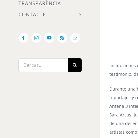
TRANSPARÈNCIA
CONTACTE
Facebook
Instagram
YouTube
Rss
Email:
Cerca
instituciones
…
testimonio, d
Durante una h
reportajes y 
Antena 3 Inte
Sara Arcas. Ju
de una decena
artistas como