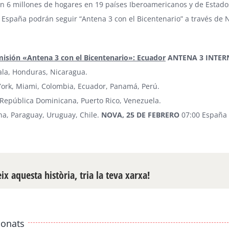
n 6 millones de hogares en 19 países Iberoamericanos y de Estados 
 España podrán seguir “Antena 3 con el Bicentenario” a través de N
misión «Antena 3 con el Bicentenario»: Ecuador
ANTENA 3 INTE
la, Honduras, Nicaragua.
ork, Miami, Colombia, Ecuador, Panamá, Perú.
, República Dominicana, Puerto Rico, Venezuela.
na, Paraguay, Uruguay, Chile.
NOVA
, 25 DE FEBRERO
07:00 España
x aquesta història, tria la teva xarxa!
ionats