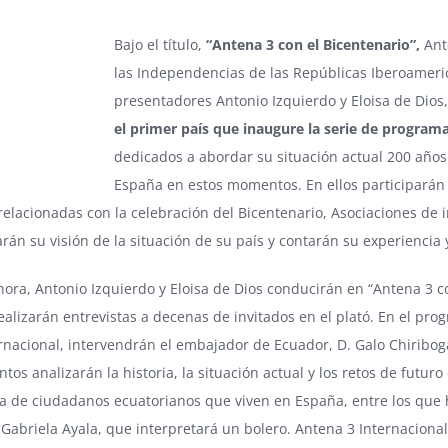
Bajo el título,
“Antena 3 con el Bicentenario”,
Ant
las Independencias de las Repúblicas Iberoameri
presentadores Antonio Izquierdo y Eloisa de Dios,
el primer país que inaugure la serie de program
dedicados a abordar su situación actual 200 año
España en estos momentos. En ellos participarán i
 relacionadas con la celebración del Bicentenario, Asociaciones d
arán su visión de la situación de su país y contarán su experiencia 
ora, Antonio Izquierdo y Eloisa de Dios conducirán en “Antena 3 c
realizarán entrevistas a decenas de invitados en el plató. En el pr
rnacional, intervendrán el embajador de Ecuador, D. Galo Chiriboga,
ntos analizarán la historia, la situación actual y los retos de futur
 de ciudadanos ecuatorianos que viven en España, entre los que 
 Gabriela Ayala, que interpretará un bolero. Antena 3 Internaciona