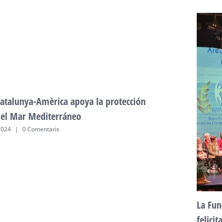
atalunya-Amèrica apoya la protección
del Mar Mediterráneo
2024
|
0 Comentaris
La Fun
felici