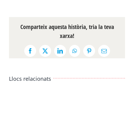
Comparteix aquesta història, tria la teva
xarxa!
Facebook
X
LinkedIn
WhatsApp
Pinterest
Email:
Llocs relacionats