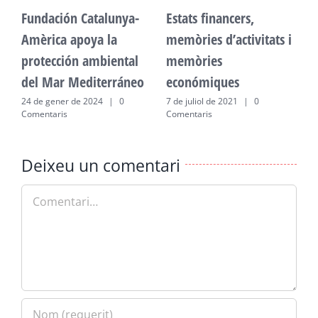
Fundación Catalunya-
Estats financers,
F
Amèrica apoya la
memòries d’activitats i
A
protección ambiental
memòries
p
del Mar Mediterráneo
económiques
d
24 de gener de 2024
|
0
7 de juliol de 2021
|
0
2
Comentaris
Comentaris
C
Deixeu un comentari
Comment