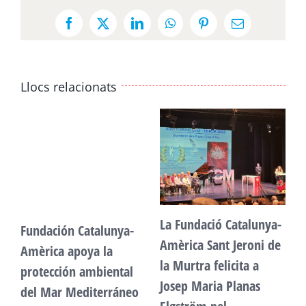
Facebook
X
LinkedIn
WhatsApp
Pinterest
Email:
Llocs relacionats
La Fundació Catalunya-
Fundación Catalunya-
F
Amèrica Sant Jeroni de
Amèrica apoya la
A
la Murtra felicita a
protección ambiental
p
Josep Maria Planas
del Mar Mediterráneo
d