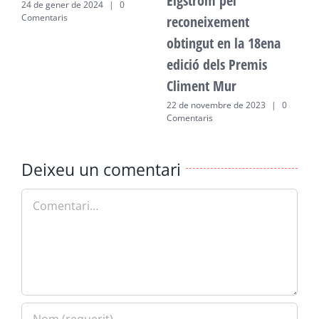
Elgström pel
24 de gener de 2024
|
0
2
Comentaris
C
reconeixement
obtingut en la 18ena
edició dels Premis
Climent Mur
22 de novembre de 2023
|
0
Comentaris
Deixeu un comentari
Comment