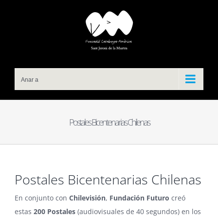
Skip
to
content
Anar a
Postales Bicentenarias Chilenas
Postales Bicentenarias Chilenas
En conjunto con
Chilevisión
,
Fundación Futuro
creó
estas
200
Postales
(audiovisuales de 40 segundos) en los