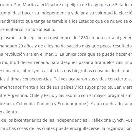
ruano, San Martín alertó sobre el peligro de los golpes de Estado
cumplidas: hacer su independencia y dejar a su voluntad la elecci
endimiento que tenga es temible a los Estados que de nuevo se co
se embarcó rumbo al exilio.
 plasmó su decepción en noviembre de 1830 en una carta al genera
andado 20 años y de ellos no he sacado más que pocos resultados c
na revolución ara en el mar. 3. La única cosa que se puede hacer e
multitud desenfrenada, para después pasar a tiranuelos casi impe
esencanto, John Lynch acaba las dos biografías convencido de que
 las últimas consecuencias. Tal vez acabaron sus vidas con ciert
 americanos frente a los de sus países y los suyos propios. San Ma
ntre Argentina, Chile y Perú; y las asumió con el mayor pragmatis
ezuela, Colombia, Panamá y Ecuador juntos). Y aun quebrado su pro
o aliento.
a de los bicentenarios de las independencias», reflexiona Lynch,
muchas cosas de las cuales puede enorgullecerse: la organización d