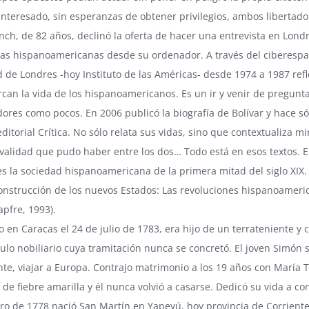
interesado, sin esperanzas de obtener privilegios, ambos libertad
ynch, de 82 años, declinó la oferta de hacer una entrevista en Lond
s hispanoamericanas desde su ordenador. A través del ciberespacio
d de Londres -hoy Instituto de las Américas- desde 1974 a 1987 re
can la vida de los hispanoamericanos. Es un ir y venir de pregunt
adores como pocos. En 2006 publicó la biografía de Bolívar y hace s
 editorial Crítica. No sólo relata sus vidas, sino que contextualiza
 rivalidad que pudo haber entre los dos… Todo está en esos textos.
les la sociedad hispanoamericana de la primera mitad del siglo XIX
onstrucción de los nuevos Estados: Las revoluciones hispanoameric
pfre, 1993).
o en Caracas el 24 de julio de 1783, era hijo de un terrateniente y 
ítulo nobiliario cuya tramitación nunca se concretó. El joven Simón 
te, viajar a Europa. Contrajo matrimonio a los 19 años con María 
e fiebre amarilla y él nunca volvió a casarse. Dedicó su vida a conj
ero de 1778 nació San Martín en Yapeyú, hoy provincia de Corrientes