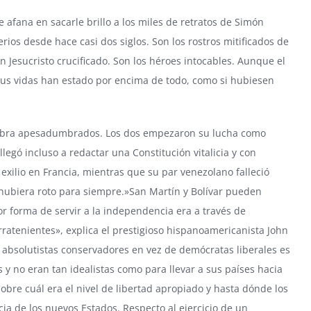
afana en sacarle brillo a los miles de retratos de Simón
erios desde hace casi dos siglos. Son los rostros mitificados de
 Jesucristo crucificado. Son los héroes intocables. Aunque el
sus vidas han estado por encima de todo, como si hubiesen
 obra apesadumbrados. Los dos empezaron su lucha como
egó incluso a redactar una Constitución vitalicia y con
exilio en Francia, mientras que su par venezolano falleció
ubiera roto para siempre.»San Martín y Bolívar pueden
r forma de servir a la independencia era a través de
rratenientes», explica el prestigioso hispanoamericanista John
o absolutistas conservadores en vez de demócratas liberales es
s y no eran tan idealistas como para llevar a sus países hacia
bre cuál era el nivel de libertad apropiado y hasta dónde los
ia de los nuevos Estados. Respecto al ejercicio de un