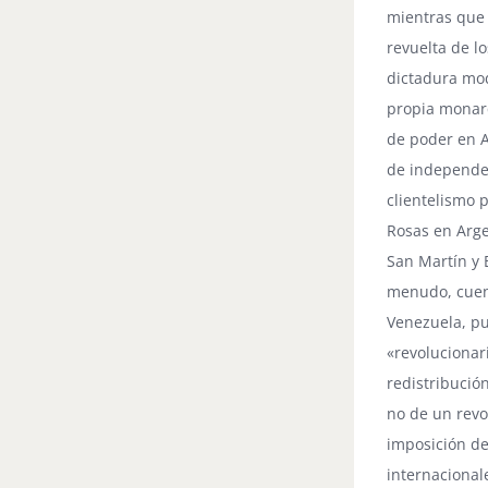
mientras que 
revuelta de l
dictadura mod
propia monarq
de poder en A
de independen
clientelismo 
Rosas en Arge
San Martín y 
menudo, cuent
Venezuela, pu
«revolucionar
redistribución
no de un revo
imposición de 
internacional