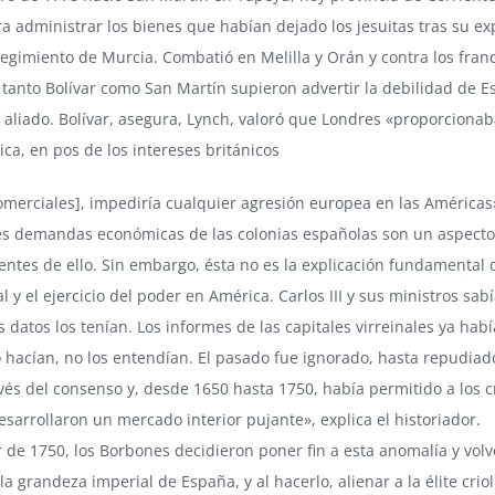
ra administrar los bienes que habían dejado los jesuitas tras su ex
Regimiento de Murcia. Combatió en Melilla y Orán y contra los franc
 tanto Bolívar como San Martín supieron advertir la debilidad de 
aliado. Bolívar, asegura, Lynch, valoró que Londres «proporcionab
ica, en pos de los intereses británicos
omerciales], impediría cualquier agresión europea en las Américas
es demandas económicas de las colonias españolas son un aspecto 
entes de ello. Sin embargo, ésta no es la explicación fundamental d
al y el ejercicio del poder en América. Carlos III y sus ministros s
 datos los tenían. Los informes de las capitales virreinales ya hab
i lo hacían, no los entendían. El pasado fue ignorado, hasta repudi
vés del consenso y, desde 1650 hasta 1750, había permitido a los cr
sarrollaron un mercado interior pujante», explica el historiador.
r de 1750, los Borbones decidieron poner fin a esta anomalía y volv
 la grandeza imperial de España, y al hacerlo, alienar a la élite c