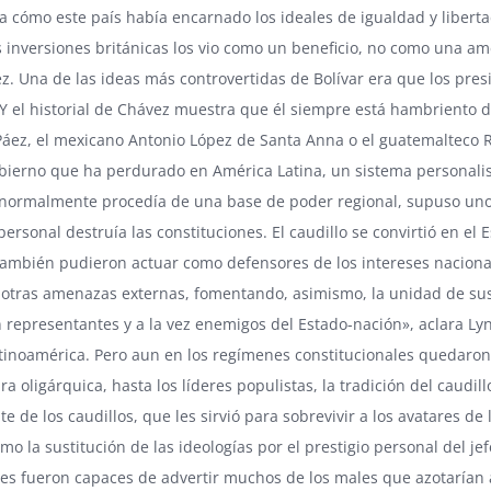
 cómo este país había encarnado los ideales de igualdad y liberta
s inversiones británicas los vio como un beneficio, no como una ame
z. Una de las ideas más controvertidas de Bolívar era que los pres
 Y el historial de Chávez muestra que él siempre está hambriento 
Páez, el mexicano Antonio López de Santa Anna o el guatemalteco Ra
ierno que ha perdurado en América Latina, un sistema personalista
 normalmente procedía de una base de poder regional, supuso uno 
ersonal destruía las constituciones. El caudillo se convirtió en el
 también pudieron actuar como defensores de los intereses nacionale
otras amenazas externas, fomentando, asimismo, la unidad de sus 
n representantes y a la vez enemigos del Estado-nación», aclara Lync
atinoamérica. Pero aun en los regímenes constitucionales quedaron
ra oligárquica, hasta los líderes populistas, la tradición del caudil
 de los caudillos, que les sirvió para sobrevivir a los avatares de 
mo la sustitución de las ideologías por el prestigio personal del jef
res fueron capaces de advertir muchos de los males que azotarían 