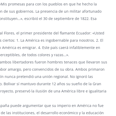
: «Mis promesas para con los pueblos en que he hecho la
ón de sus gobiernos. La presencia de un militar afortunado
nstituyen…», escribió el 30 de septiembre de 1822. Esa
l Flores, el primer presidente del flamante Ecuador: «Usted
iertos: 1. La América es ingobernable para nosotros. 2. El
n América es emigrar. 4. Este país caerá infaliblemente en
rceptibles, de todos colores y razas…».
 ambos libertadores fueron hombres tenaces que llevaron sus
o sabor amargo, pero convencidos de su obra. Ambos primaron
rtín nunca pretendió una unión regional. No ignoró las
mo. Bolívar sí mantuvo durante 12 años su sueño de la Gran
yecto, preservó la ilusión de una América libre e igualitaria
 «España puede argumentar que su imperio en América no fue
e las instituciones, el desarrollo económico y la educación