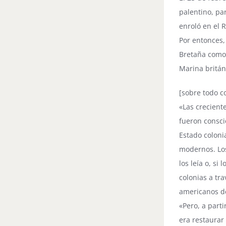
palentino, pa
enroló en el 
Por entonces,
Bretaña como 
Marina britán
[sobre todo c
«Las crecient
fueron consci
Estado coloni
modernos. Los
los leía o, s
colonias a tra
americanos de
«Pero, a parti
era restaurar