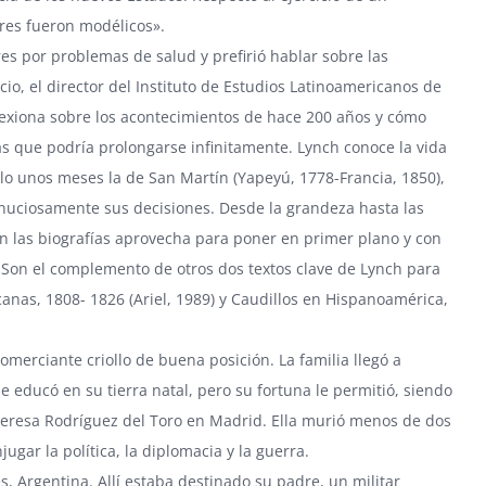
ores fueron modélicos».
res por problemas de salud y prefirió hablar sobre las
, el director del Instituto de Estudios Latinoamericanos de
flexiona sobre los acontecimientos de hace 200 años y cómo
as que podría prolongarse infinitamente. Lynch conoce la vida
ólo unos meses la de San Martín (Yapeyú, 1778-Francia, 1850),
 minuciosamente sus decisiones. Desde la grandeza hasta las
 En las biografías aprovecha para poner en primer plano y con
. Son el complemento de otros dos textos clave de Lynch para
anas, 1808- 1826 (Ariel, 1989) y Caudillos en Hispanoamérica,
comerciante criollo de buena posición. La familia llegó a
se educó en su tierra natal, pero su fortuna le permitió, siendo
Teresa Rodríguez del Toro en Madrid. Ella murió menos de dos
ugar la política, la diplomacia y la guerra.
, Argentina. Allí estaba destinado su padre, un militar