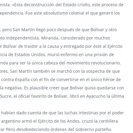
sta. «Esta deconstrucción del Estado criollo, este proceso de
ependencia. Fue este absolutismo colonial el que generó los
, pero San Martín llegó poco después de que Bolívar y otro
nto independentista. Miranda, considerado por muchos
olívar de traidor a la causa y entregado por éste al Ejército
encia de Estados Unidos, murió enfermo en una prisión de
anda para ser la única cabeza del movimiento revolucionario.
dores, San Martín también se marchó con la sospecha de que
 contra España con el fin de convertirse en el único héroe de
la negativa. Es plausible creer que Bolívar quiso quedarse con
ucre, el oficial favorito de Bolívar, libró en Ayacucho la última
se habían dado cuenta de que las luchas intestinas por el poder
rgentino armó el Ejército de los Andes, cruzó la cordillera
rar Perú desobedeciendo órdenes del Gobierno porteño,