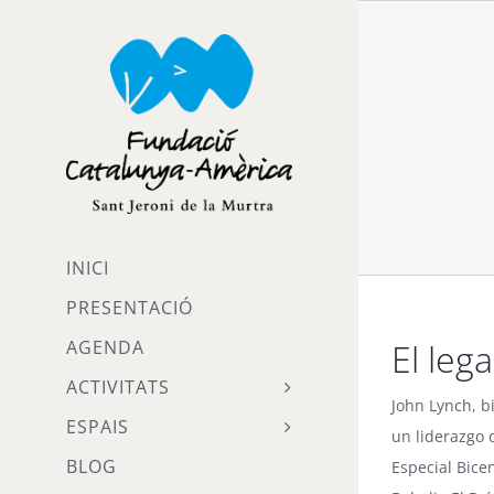
Skip
to
content
INICI
PRESENTACIÓ
El leg
AGENDA
ACTIVITATS
John Lynch, b
ESPAIS
un liderazgo 
BLOG
Especial Bice