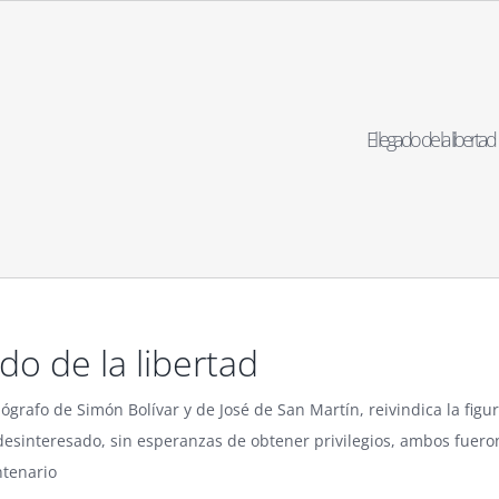
El legado de la libertad
ado de la libertad
iógrafo de Simón Bolívar y de José de San Martín, reivindica la fig
desinteresado, sin esperanzas de obtener privilegios, ambos fuer
ntenario