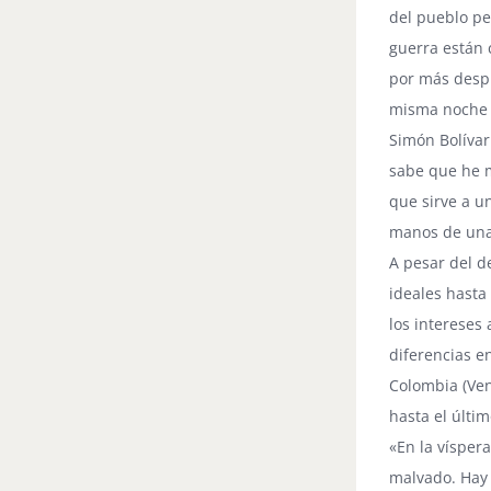
del pueblo pe
guerra están 
por más despr
misma noche 
Simón Bolívar
sabe que he m
que sirve a u
manos de una 
A pesar del d
ideales hasta
los intereses
diferencias e
Colombia (Ven
hasta el últim
«En la vísper
malvado. Hay 