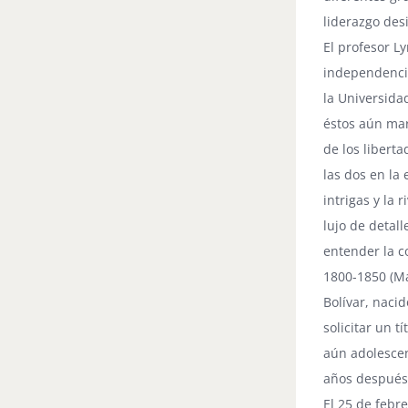
liderazgo des
El profesor L
independencia
la Universida
éstos aún mar
de los libert
las dos en la
intrigas y la
lujo de detal
entender la c
1800-1850 (Ma
Bolívar, nacid
solicitar un t
aún adolescen
años después d
El 25 de febr