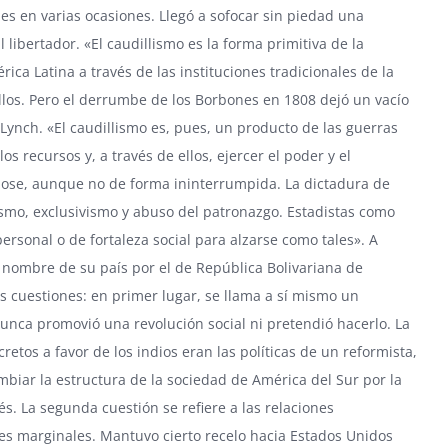
es en varias ocasiones. Llegó a sofocar sin piedad una
ibertador. «El caudillismo es la forma primitiva de la
a Latina a través de las instituciones tradicionales de la
llos. Pero el derrumbe de los Borbones en 1808 dejó un vacío
 Lynch. «El caudillismo es, pues, un producto de las guerras
 recursos y, a través de ellos, ejercer el poder y el
ndose, aunque no de forma ininterrumpida. La dictadura de
smo, exclusivismo y abuso del patronazgo. Estadistas como
ersonal o de fortaleza social para alzarse como tales». A
 nombre de su país por el de República Bolivariana de
 cuestiones: en primer lugar, se llama a sí mismo un
 nunca promovió una revolución social ni pretendió hacerlo. La
ecretos a favor de los indios eran las políticas de un reformista,
mbiar la estructura de la sociedad de América del Sur por la
és. La segunda cuestión se refiere a las relaciones
íses marginales. Mantuvo cierto recelo hacia Estados Unidos