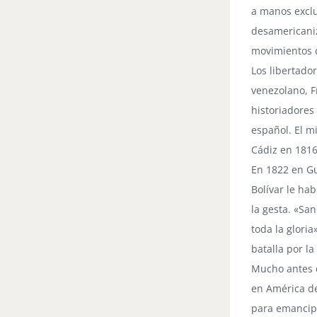
a manos exclu
desamericaniz
movimientos d
Los libertado
venezolano, 
historiadores
español. El m
Cádiz en 1816
En 1822 en Gu
Bolívar le ha
la gesta. «Sa
toda la gloria
batalla por l
Mucho antes d
en América de
para emancipa