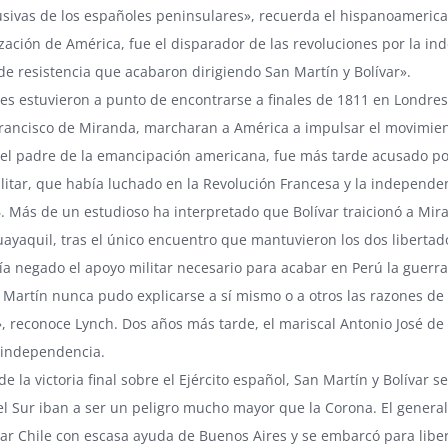
sivas de los españoles peninsulares», recuerda el hispanoamericani
ación de América, fue el disparador de las revoluciones por la ind
e resistencia que acabaron dirigiendo San Martín y Bolívar».
res estuvieron a punto de encontrarse a finales de 1811 en Londres
Francisco de Miranda, marcharan a América a impulsar el movimie
 el padre de la emancipación americana, fue más tarde acusado por B
ilitar, que había luchado en la Revolución Francesa y la independ
. Más de un estudioso ha interpretado que Bolívar traicionó a Mir
ayaquil, tras el único encuentro que mantuvieron los dos liberta
bía negado el apoyo militar necesario para acabar en Perú la guerra
n Martín nunca pudo explicarse a sí mismo o a otros las razones de 
», reconoce Lynch. Dos años más tarde, el mariscal Antonio José de S
a independencia.
e la victoria final sobre el Ejército español, San Martín y Bolívar 
l Sur iban a ser un peligro mucho mayor que la Corona. El general a
r Chile con escasa ayuda de Buenos Aires y se embarcó para libe