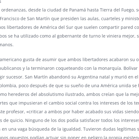
s
 ordenanzas, desde la ciudad de Panamá hasta Tierra del Fuego, se 
 Francisco de San Martín que presiden las aulas, cuarteles y minist
os libertadores de América del Sur que suelen compartir pared con
os se ha utilizado como al gobernante de turno le viniera mejor, 
manos.
oamericano gusta de asumir que ambos libertadores acabaron su
publicanos y la terminaron coqueteando con la monarquía. Bolívar ll
gir sucesor. San Martín abandonó su Argentina natal y murió en el 
olombia, poco después de que su sueño de una América unida se h
omo herederos del absolutismo ilustrado, ambos creían que la mejo
rtes que impusieran el cambio social contra los intereses de los te
ste profesor, «criticar a ambos por haber acabado sus vidas siend
s de quicio. Ninguno de los dos podía satisfacer todos los interese
n en una vaga búsqueda de la igualdad. Tuvieron dudas legítimas so
upos opuestos podían actuar sin poner en peligro la propia existenc