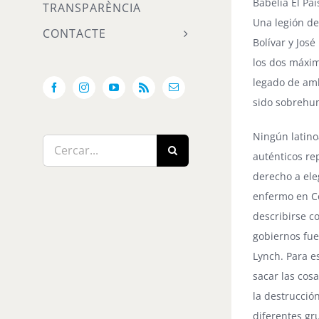
Babelia
El Paí
TRANSPARÈNCIA
Una legión de
CONTACTE
Bolívar y José
los dos máxim
legado de amb
Facebook
Instagram
YouTube
Rss
Email:
sido sobrehu
Ningún latin
Cerca
auténticos re
…
derecho a ele
enfermo en C
describirse c
gobiernos fue
Lynch. Para e
sacar las cosa
la destrucció
diferentes gr