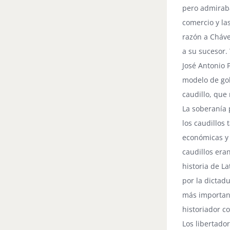
pero admiraba
comercio y la
razón a Cháve
a su sucesor.
José Antonio 
modelo de gob
caudillo, que
La soberanía p
los caudillos
económicas y 
caudillos era
historia de L
por la dictadu
más importante
historiador co
Los libertado