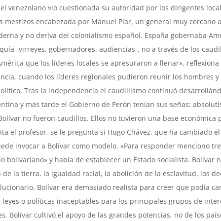
el venezolano vio cuestionada su autoridad por los dirigentes local
os mestizos encabezada por Manuel Piar, un general muy cercano al l
erna y no deriva del colonialismo español. España gobernaba Améric
uía -virreyes, gobernadores, audiencias-, no a través de los caudi
mérica que los líderes locales se apresuraron a llenar», reflexiona
cia, cuando los líderes regionales pudieron reunir los hombres y los
político. Tras la independencia el caudillismo continuó desarrollá
ntina y más tarde el Gobierno de Perón tenían sus señas: absoluti
Bolívar no fueron caudillos. Ellos no tuvieron una base económica p
a el profesor, se le pregunta si Hugo Chávez, que ha cambiado el
ede invocar a Bolívar como modelo. «Para responder menciono tres
io bolivariano» y habla de establecer un Estado socialista. Bolívar
 de la tierra, la igualdad racial, la abolición de la esclavitud, los d
lucionario. Bolívar era demasiado realista para creer que podía ca
leyes o políticas inaceptables para los principales grupos de inter
es. Bolívar cultivó el apoyo de las grandes potencias, no de los pa