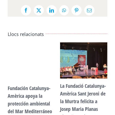
Facebook
X
LinkedIn
WhatsApp
Pinterest
Email:
Llocs relacionats
La Fundació Catalunya-
Fundación Catalunya-
F
Amèrica Sant Jeroni de
Amèrica apoya la
A
la Murtra felicita a
protección ambiental
p
Josep Maria Planas
del Mar Mediterráneo
d