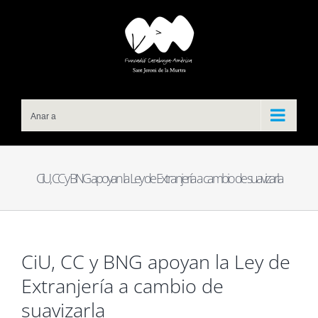
Skip
to
content
Anar a
CiU, CC y BNG apoyan la Ley de Extranjería a cambio de suavizarla
CiU, CC y BNG apoyan la Ley de
Extranjería a cambio de
suavizarla