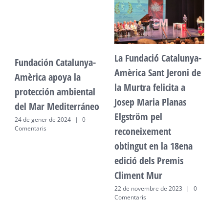
La Fundació Catalunya-
Fundación Catalunya-
F
Amèrica Sant Jeroni de
Amèrica apoya la
A
la Murtra felicita a
protección ambiental
p
Josep Maria Planas
del Mar Mediterráneo
d
Elgström pel
24 de gener de 2024
|
0
2
Comentaris
C
reconeixement
obtingut en la 18ena
edició dels Premis
Climent Mur
22 de novembre de 2023
|
0
Comentaris