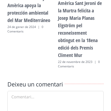
Amèrica Sant Jeroni de
Amèrica apoya la
A
la Murtra felicita a
protección ambiental
p
Josep Maria Planas
del Mar Mediterráneo
d
Elgström pel
24 de gener de 2024
|
0
2
Comentaris
C
reconeixement
obtingut en la 18ena
edició dels Premis
Climent Mur
22 de novembre de 2023
|
0
Comentaris
Deixeu un comentari
Comment