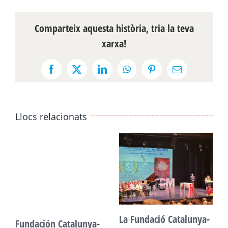
Comparteix aquesta història, tria la teva
xarxa!
Facebook
X
LinkedIn
WhatsApp
Pinterest
Email:
Llocs relacionats
La Fundació Catalunya-
Fundación Catalunya-
F