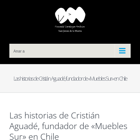
Skip
to
content
Anar a
Las historias de Cristián Aguadé, fundador de «Muebles Sur» en Chile
Las historias de Cristián
Aguadé, fundador de «Muebles
Sur» en Chile