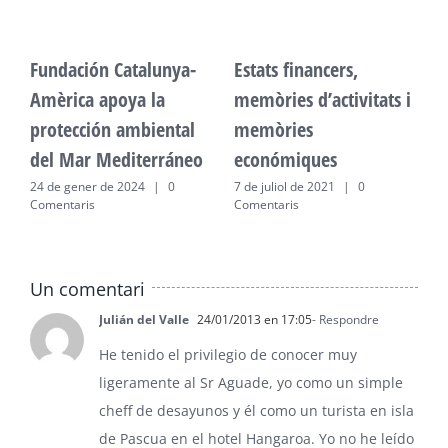
Fundación Catalunya-
Estats financers,
F
Amèrica apoya la
memòries d’activitats i
A
protección ambiental
memòries
p
del Mar Mediterráneo
económiques
d
24 de gener de 2024
|
0
7 de juliol de 2021
|
0
2
Comentaris
Comentaris
C
Un comentari
Julián del Valle
24/01/2013 en 17:05
- Respondre
He tenido el privilegio de conocer muy
ligeramente al Sr Aguade, yo como un simple
cheff de desayunos y él como un turista en isla
de Pascua en el hotel Hangaroa. Yo no he leído