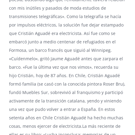
con mis inútiles y pasados de moda estudios de
transmisiones telegráficas». Como la telegrafía se hacía
por impulsos eléctricos, la solución fue dejar estampado
que Cristián Aguadé era electricista. Así fue como se
embarcó junto a medio centenar de refugiados en el
Formosa, un barco francés que siguió al Winnipeg.
«Cuídenmelo», gritó Jaume Aguadé antes que zarpara el
barco. «Fue la última vez que nos vimos», recuerda su
hijo Cristián, hoy de 87 años. En Chile, Cristián Aguadé
formó familia (se casó con la conocida pintora
Roser Bru
),
fundó
Muebles Sur
, sobrevivió al franquismo y participó
activamente de la transición catalana, yendo y viniendo
una vez que pudo volver a entrar a España. En estos
setenta años en Chile Cristián Aguadé ha hecho muchas
cosas, menos ejercer de electricista.La más reciente de
ellas es su libro: «Lucha inconclusa: memorias de un