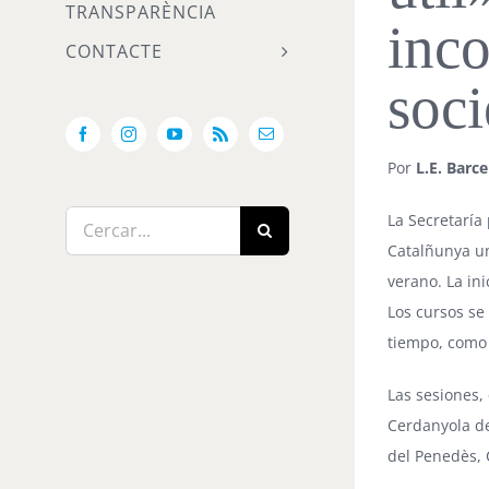
TRANSPARÈNCIA
inco
CONTACTE
soc
Facebook
Instagram
YouTube
Rss
Email:
Por
L.E. Barc
La Secretaría
Cerca
Catalñunya un
…
verano. La in
Los cursos se
tiempo, como 
Las sesiones,
Cerdanyola del
del Penedès, C