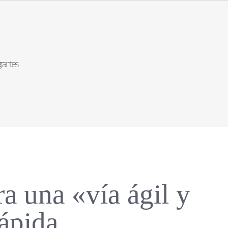
rantes
ra una «
vía ágil y
rápida