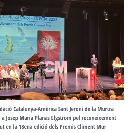
F
a
2
dació Catalunya-Amèrica Sant Jeroni de la Murtra
ta a Josep Maria Planas Elgström pel reconeixement
ut en la 18ena edició dels Premis Climent Mur