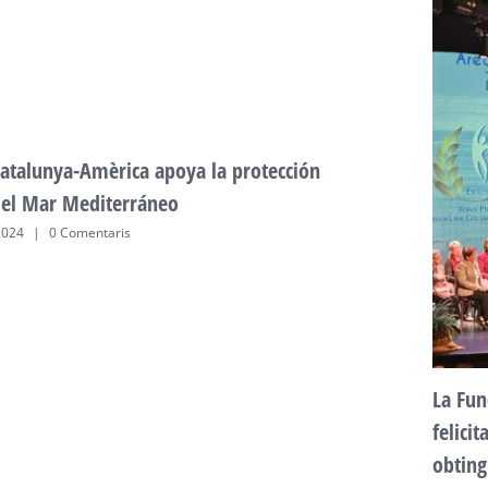
atalunya-Amèrica apoya la protección
del Mar Mediterráneo
2024
|
0 Comentaris
La Fun
felici
obting