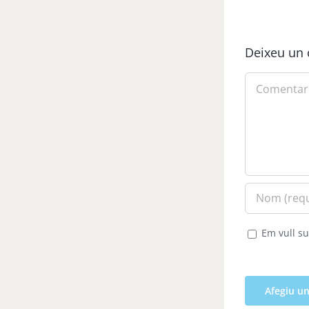
Deixeu un 
Comment
Em vull su