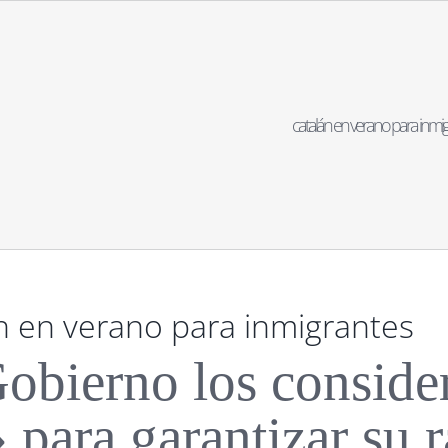
catalán en verano para inmig
n en verano para inmigrantes
obierno los conside
» para garantizar su 