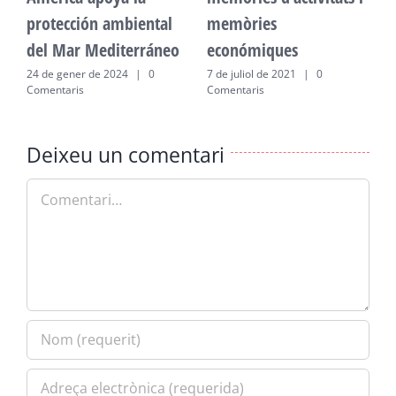
protección ambiental
memòries
p
del Mar Mediterráneo
económiques
d
24 de gener de 2024
|
0
7 de juliol de 2021
|
0
2
Comentaris
Comentaris
C
Deixeu un comentari
Comment