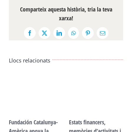
Comparteix aquesta història, tria la teva
xarxa!
Facebook
X
LinkedIn
WhatsApp
Pinterest
Email:
Llocs relacionats
Fundación Catalunya-
Estats financers,
F
Amèrica apoya la
memòries d’activitats i
A