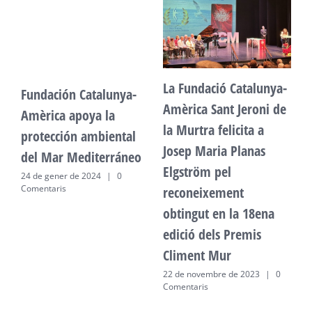
La Fundació Catalunya-
Fundación Catalunya-
F
Amèrica Sant Jeroni de
Amèrica apoya la
A
la Murtra felicita a
protección ambiental
p
Josep Maria Planas
del Mar Mediterráneo
d
Elgström pel
24 de gener de 2024
|
0
2
Comentaris
C
reconeixement
obtingut en la 18ena
edició dels Premis
Climent Mur
22 de novembre de 2023
|
0
Comentaris