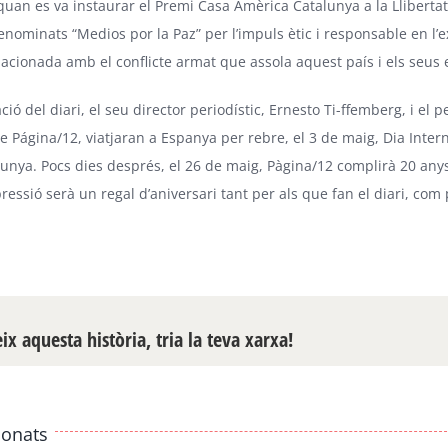
quan es va instaurar el Premi Casa Amèrica Catalunya a la Llibertat 
ominats “Medios por la Paz” per l’impuls ètic i responsable en l’ex
lacionada amb el conflicte armat que assola aquest país i els seus
ió del diari, el seu director periodístic, Ernesto Ti-ffemberg, i el p
e Página/12, viatjaran a Espanya per rebre, el 3 de maig, Dia Inter
unya. Pocs dies després, el 26 de maig, Pàgina/12 complirà 20 anys 
pressió serà un regal d’aniversari tant per als que fan el diari, com 
x aquesta història, tria la teva xarxa!
ionats