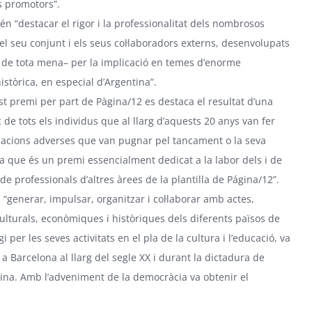
s promotors”.
 “destacar el rigor i la professionalitat dels nombrosos
 el seu conjunt i els seus col·laboradors externs, desenvolupats
s de tota mena– per la implicació en temes d’enorme
istòrica, en especial d’Argentina”.
t premi per part de Pàgina/12 es destaca el resultat d’una
rç de tots els individus que al llarg d’aquests 20 anys van fer
tuacions adverses que van pugnar pel tancament o la seva
a que és un premi essencialment dedicat a la labor dels i de
e professionals d’altres àrees de la plantilla de Página/12”.
generar, impulsar, organitzar i col·laborar amb actes,
culturals, econòmiques i històriques dels diferents països de
per les seves activitats en el pla de la cultura i l’educació, va
 a Barcelona al llarg del segle XX i durant la dictadura de
ntina. Amb l’adveniment de la democràcia va obtenir el