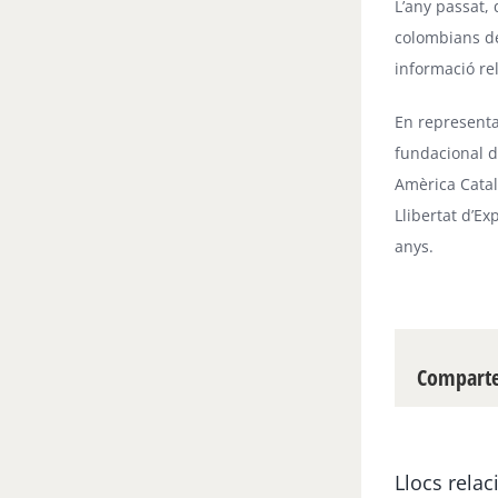
L’any passat, 
colombians den
informació re
En representac
fundacional d
Amèrica Catal
Llibertat d’Ex
anys.
Compartei
Llocs relac