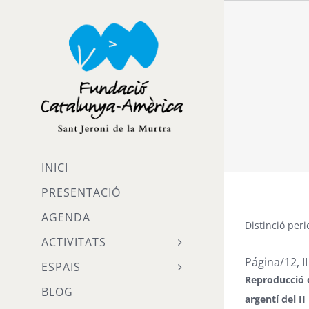
Skip
to
content
INICI
PRESENTACIÓ
AGENDA
Distinció peri
ACTIVITATS
Página/12
, 
ESPAIS
Reproducció d
BLOG
argentí del I