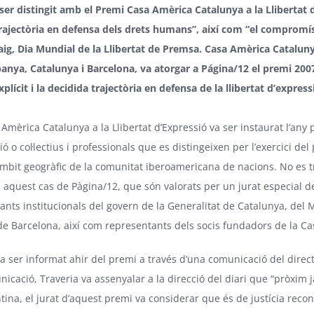
ser distingit amb el Premi Casa Amèrica Catalunya a la Llibertat d
trajectòria en defensa dels drets humans”, així com “el compromís e
g, Dia Mundial de la Llibertat de Premsa. Casa Amèrica Cataluny
anya, Catalunya i Barcelona, va atorgar a Página/12 el premi 2007 
lícit i la decidida trajectòria en defensa de la llibertat d’expres
Amèrica Catalunya a la Llibertat d’Expressió va ser instaurat l’any 
 o col·lectius i professionals que es distingeixen per l’exercici del 
àmbit geogràfic de la comunitat iberoamericana de nacions. No es tra
en aquest cas de Pàgina/12, que són valorats per un jurat especial 
ants institucionals del govern de la Generalitat de Catalunya, del M
de Barcelona, així com representants dels socis fundadors de la Ca
va ser informat ahir del premi a través d’una comunicació del dire
icació, Traveria va assenyalar a la direcció del diari que “pròxim j
tina, el jurat d’aquest premi va considerar que és de justícia recon