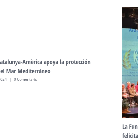
atalunya-Amèrica apoya la protección
del Mar Mediterráneo
2024
|
0 Comentaris
La Fun
felici