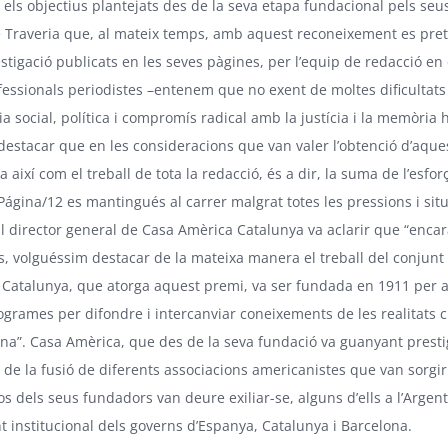
els objectius plantejats des de la seva etapa fundacional pels seu
Traveria que, al mateix temps, amb aquest reconeixement es pretén
estigació publicats en les seves pàgines, per l’equip de redacció en
fessionals periodistes –entenem que no exent de moltes dificultat
 social, política i compromís radical amb la justícia i la memòria h
destacar que en les consideracions que van valer l’obtenció d’aques
iva així com el treball de tota la redacció, és a dir, la suma de l’esfo
Página/12 es mantingués al carrer malgrat totes les pressions i si
El director general de Casa Amèrica Catalunya va aclarir que “encar
s, volguéssim destacar de la mateixa manera el treball del conjunt d
Catalunya, que atorga aquest premi, va ser fundada en 1911 per a “
rogrames per difondre i intercanviar coneixements de les realitats 
ina”. Casa Amèrica, que des de la seva fundació va guanyant prestigi 
t de la fusió de diferents associacions americanistes que van sorgir
os dels seus fundadors van deure exiliar-se, alguns d’ells a l’Arge
 institucional dels governs d’Espanya, Catalunya i Barcelona.