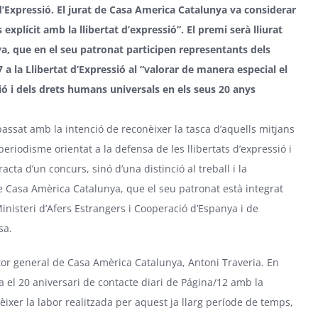
’Expressió. El jurat de
Casa America Catalunya
va considerar
xplícit amb la llibertat d’expressió”. El premi serà lliurat
a, que en el seu patronat participen representants dels
a la Llibertat d’Expressió al “valorar de manera especial el
sió i dels drets humans universals en els seus 20 anys
passat amb la intenció de reconèixer la tasca d’aquells mitjans
periodisme orientat a la defensa de les llibertats d’expressió i
cta d’un concurs, sinó d’una distinció al treball i la
de Casa Amèrica Catalunya, que el seu patronat està integrat
inisteri d’Afers Estrangers i Cooperació d’Espanya i de
sa.
ctor general de Casa Amèrica Catalunya, Antoni Traveria. En
a el 20 aniversari de contacte diari de Página/12 amb la
èixer la labor realitzada per aquest ja llarg període de temps,