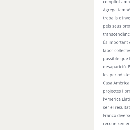
complint amb 
Agrega també 
treballs d’inv
pels seus pro
transcendència
És important 
labor col·lect
possible que 
desaparició. 
les periodiste
Casa Amèrica 
projectes i p
l’Amèrica Llat
ser el resulta
Franco divers
reconeixement