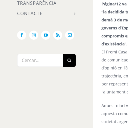
TRANSPARÈNCIA
Página/12
va 
“la decidida 
CONTACTE
demà 3 de mai
governs d’Esp
compromís exp
Facebook
Instagram
YouTube
Rss
Email:
d’existència”.
El Premi Casa 
Cerca
de comunicació
…
d’opinió en l’
trajectòria, 
per represent
l’ajuntament 
Aquest diari 
aquesta comun
societat argen