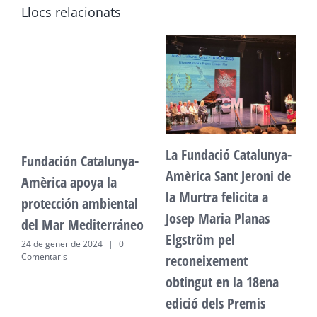
Llocs relacionats
La Fundació Catalunya-
Fundación Catalunya-
F
Amèrica Sant Jeroni de
Amèrica apoya la
A
la Murtra felicita a
protección ambiental
p
Josep Maria Planas
del Mar Mediterráneo
d
Elgström pel
24 de gener de 2024
|
0
2
Comentaris
C
reconeixement
obtingut en la 18ena
edició dels Premis