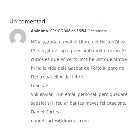
Un comentari
Anónimo
03/10/2008 en 16:54
- Respondre
M`ha agradaut molt el Llibre del Hector Oliva.
L’he llegit de cap a peus amb molta fruició. El
curios es que en certs llocs he vist que també
hi ha la vida dels Gaspar de Portolà, pero no
l’he trobat elloc del llibre.
Felicitats.
Voli enviar-li un email personal, pero quedaré
satisfet si li feu aribar les meves felicitacions,
Daniel Cortes
daniel.cortes@diurnus.com