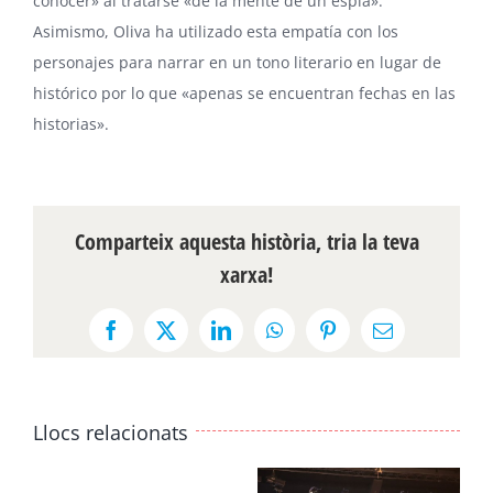
conocer» al tratarse «de la mente de un espía».
Asimismo, Oliva ha utilizado esta empatía con los
personajes para narrar en un tono literario en lugar de
histórico por lo que «apenas se encuentran fechas en las
historias».
Comparteix aquesta història, tria la teva
xarxa!
Facebook
X
LinkedIn
WhatsApp
Pinterest
Email:
Llocs relacionats