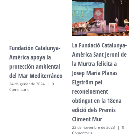
La Fundació Catalunya-
Fundación Catalunya-
F
Amèrica Sant Jeroni de
Amèrica apoya la
A
la Murtra felicita a
protección ambiental
p
Josep Maria Planas
del Mar Mediterráneo
d
Elgström pel
24 de gener de 2024
|
0
2
Comentaris
C
reconeixement
obtingut en la 18ena
edició dels Premis
Climent Mur
22 de novembre de 2023
|
0
Comentaris