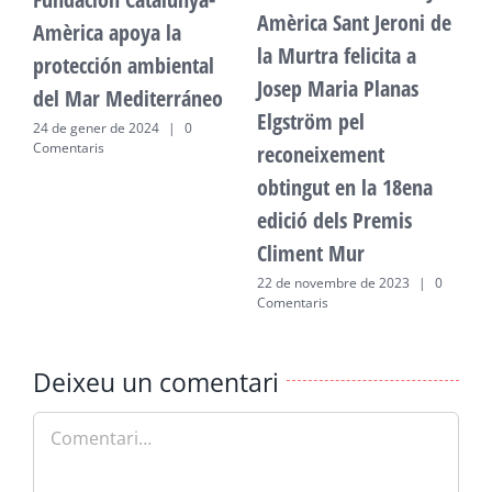
Amèrica Sant Jeroni de
Amèrica apoya la
A
la Murtra felicita a
protección ambiental
p
Josep Maria Planas
del Mar Mediterráneo
d
Elgström pel
24 de gener de 2024
|
0
2
Comentaris
C
reconeixement
obtingut en la 18ena
edició dels Premis
Climent Mur
22 de novembre de 2023
|
0
Comentaris
Deixeu un comentari
Comment