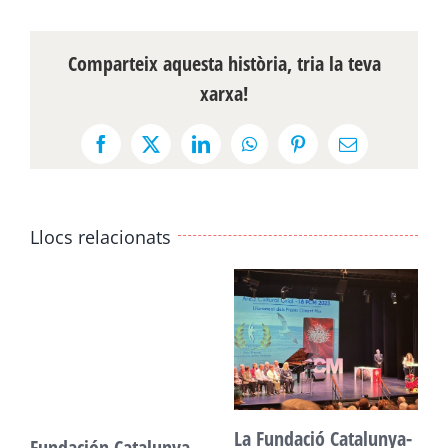
Comparteix aquesta història, tria la teva
xarxa!
Facebook
X
LinkedIn
WhatsApp
Pinterest
Email:
Llocs relacionats
La Fundació Catalunya-
Fundación Catalunya-
F