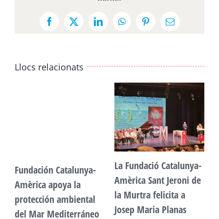
Facebook
X
LinkedIn
WhatsApp
Pinterest
Email:
Llocs relacionats
La Fundació Catalunya-
Fundación Catalunya-
F
Amèrica Sant Jeroni de
Amèrica apoya la
A
la Murtra felicita a
protección ambiental
p
Josep Maria Planas
del Mar Mediterráneo
d