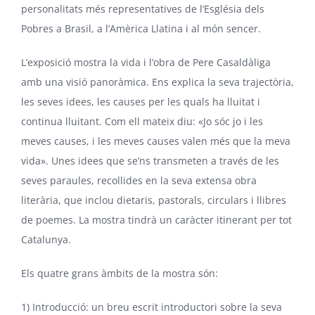
personalitats més representatives de l’Església dels
Pobres a Brasil, a l’Amèrica Llatina i al món sencer.
L’exposició mostra la vida i l’obra de Pere Casaldàliga
amb una visió panoràmica. Ens explica la seva trajectòria,
les seves idees, les causes per les quals ha lluitat i
continua lluitant. Com ell mateix diu: «Jo sóc jo i les
meves causes, i les meves causes valen més que la meva
vida». Unes idees que se’ns transmeten a través de les
seves paraules, recollides en la seva extensa obra
literària, que inclou dietaris, pastorals, circulars i llibres
de poemes. La mostra tindrà un caràcter itinerant per tot
Catalunya.
Els quatre grans àmbits de la mostra són:
1) Introducció: un breu escrit introductori sobre la seva