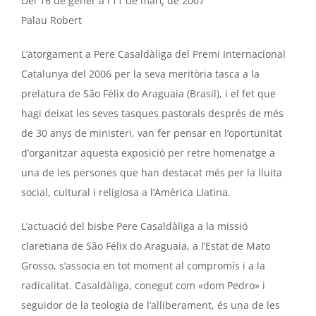
Del 16 de gener a l’11 de març de 2007
Palau Robert
L’atorgament a Pere Casaldàliga del
Premi Internacional
Catalunya
del 2006 per la seva meritòria tasca a la
prelatura de São Félix do Araguaia (Brasil), i el fet que
hagi deixat les seves tasques pastorals després de més
de 30 anys de ministeri, van fer pensar en l’oportunitat
d’organitzar aquesta exposició per retre homenatge a
una de les persones que han destacat més per la lluita
social, cultural i religiosa a l’Amèrica Llatina.
L’actuació del bisbe Pere Casaldàliga a la missió
claretiana de São Félix do Araguaia, a l’Estat de Mato
Grosso, s’associa en tot moment al compromís i a la
radicalitat. Casaldàliga, conegut com «dom Pedro» i
seguidor de la teologia de l’alliberament, és una de les