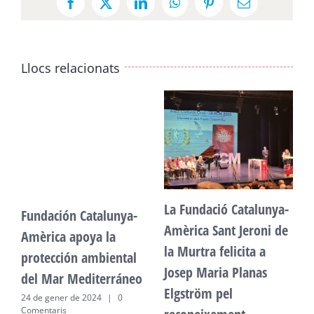
Facebook
X
LinkedIn
WhatsApp
Pinterest
Email:
Llocs relacionats
La Fundació Catalunya-
Fundación Catalunya-
F
Amèrica Sant Jeroni de
Amèrica apoya la
A
la Murtra felicita a
protección ambiental
p
Josep Maria Planas
del Mar Mediterráneo
d
Elgström pel
24 de gener de 2024
|
0
2
Comentaris
C