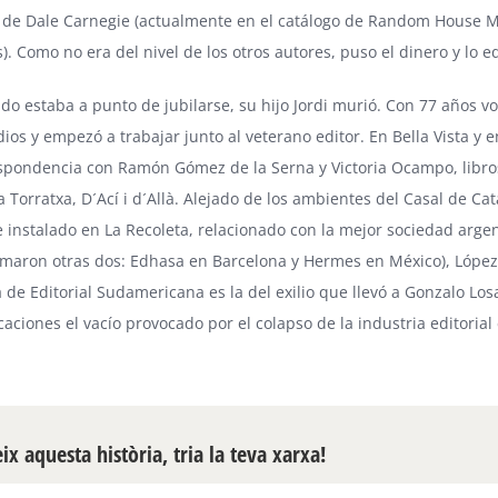
 de Dale Carnegie (actualmente en el catálogo de Random House M
). Como no era del nivel de los otros autores, puso el dinero y lo 
o estaba a punto de jubilarse, su hijo Jordi murió. Con 77 años volv
ios y empezó a trabajar junto al veterano editor. En Bella Vista y 
espondencia con Ramón Gómez de la Serna y Victoria Ocampo, libr
a Torratxa, D´Ací i d´Allà. Alejado de los ambientes del Casal de C
nstalado en La Recoleta, relacionado con la mejor sociedad argenti
maron otras dos: Edhasa en Barcelona y Hermes en México), López 
ia de Editorial Sudamericana es la del exilio que llevó a Gonzalo Lo
aciones el vacío provocado por el colapso de la industria editorial 
x aquesta història, tria la teva xarxa!