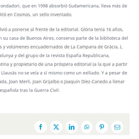
ondadori, que en 1998 absorbió Sudamericana, lleva más de
editó en Cosmos, un sello inventado.
ió a ponerse al frente de la editorial. Glòria tenía 16 años,
en su casa de Buenos Aires, conserva parte de la biblioteca del
os y volúmenes encuadernados de La Campana de Gràcia, L
atalunya y del grupo de la revista España Republicana,
na y propietario de una próspera editorial (a la que a partir
Llausàs no se veía a sí mismo como un exiliado. Y a pesar de
sada, Joan Merli, Joan Grijalbo o Joaquín Díez-Canedo a llenar
española tras la Guerra Civil.
Facebook
X
LinkedIn
WhatsApp
Pinterest
Email: