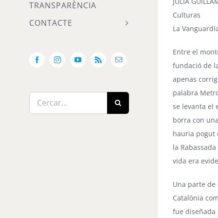
JULIÀ GUILL
TRANSPARÈNCIA
Culturas
CONTACTE
La Vanguardi
Entre el mont
Facebook
Instagram
YouTube
Rss
Email:
fundació de l
apenas corrige
palabra Metro
Cerca
se levanta el 
…
borra con una
hauria pogut 
la Rabassada 
vida era evid
Una parte de 
Catalònia com
fue diseñada 