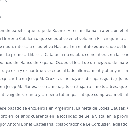
AMON
a
ón de papeles que traje de Buenos Aires me llama la atención el p
a
Llibreria Catalònia
, que se publicó en el volumen Els cinquanta any
 nada: intercala el adjetivo Nacional en el título equivocado del libr
n. La primera Llibreria Catalònia no estaba, como ahora, en la ron
edificio del Banco de España. Ocupó el local de un negocio de materi
 raya exili y exiliantme y escribe al lado allunyament y allunyant
explicar-ho en Josep M. Cruzet, si no hagués desaparegut (…). Jo n
en Josep M. Planes, eren amenaçats en Sagarra i molts altres, que no
ent, vaig deixar amb gran pena tot un passat que comptava molt, 
ese pasado se encuentra en Argentina. La nieta de López Llausàs,
pró en los años cuarenta en la localidad de Bella Vista, en la prov
por Antoni Bonet Castellana, colaborador de Le Corbusier, exiliad