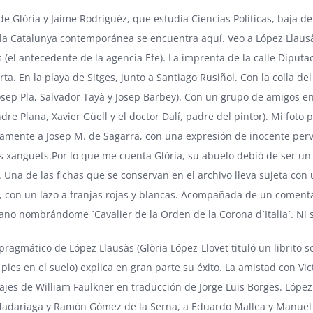
 de Glòria y Jaime Rodriguéz, que estudia Ciencias Políticas, baja de
e la Catalunya contemporánea se encuentra aquí. Veo a López Llaus
 (el antecedente de la agencia Efe). La imprenta de la calle Diputac
rta. En la playa de Sitges, junto a Santiago Rusiñol. Con la colla 
Josep Pla, Salvador Tayà y Josep Barbey). Con un grupo de amigos 
dre Plana, Xavier Güell y el doctor Dalí, padre del pintor). Mi foto 
ramente a Josep M. de Sagarra, con una expresión de inocente perv
s xanguets.Por lo que me cuenta Glòria, su abuelo debió de ser un 
. Una de las fichas que se conservan en el archivo lleva sujeta c
o, con un lazo a franjas rojas y blancas. Acompañada de un comenta
iano nombrándome ´Cavalier de la Orden de la Corona d´Italia´. Ni 
 pragmático de López Llausàs (Glòria López-Llovet tituló un librit
 pies en el suelo) explica en gran parte su éxito. La amistad con Vi
ajes de William Faulkner en traducción de Jorge Luis Borges. Lópe
Madariaga y Ramón Gómez de la Serna, a Eduardo Mallea y Manuel