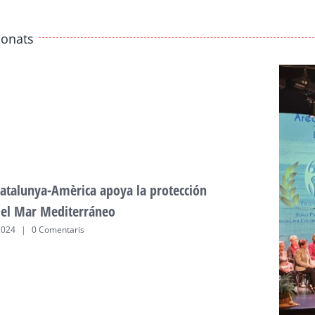
ionats
atalunya-Amèrica apoya la protección
del Mar Mediterráneo
2024
|
0 Comentaris