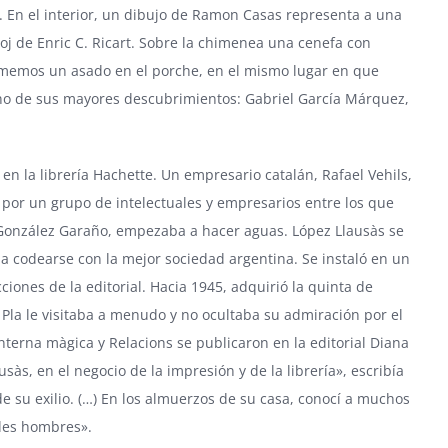
 En el interior, un dibujo de Ramon Casas representa a una
boj de Enric C. Ricart. Sobre la chimenea una cenefa con
. Comemos un asado en el porche, en el mismo lugar en que
on uno de sus mayores descubrimientos: Gabriel García Márquez,
 en la librería Hachette. Un empresario catalán, Rafael Vehils,
 por un grupo de intelectuales y empresarios entre los que
o González Garaño, empezaba a hacer aguas. López Llausàs se
 codearse con la mejor sociedad argentina. Se instaló en un
ciones de la editorial. Hacia 1945, adquirió la quinta de
Pla le visitaba a menudo y no ocultaba su admiración por el
anterna màgica y Relacions se publicaron en la editorial Diana
às, en el negocio de la impresión y de la librería», escribía
de su exilio. (…) En los almuerzos de su casa, conocí a muchos
des hombres».