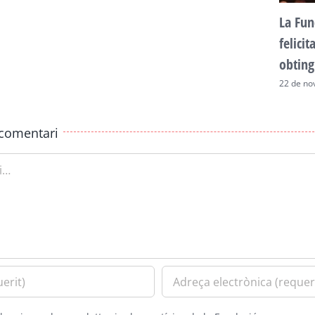
La Fun
felici
obting
22 de no
comentari