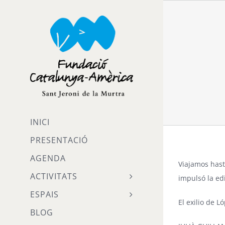
Skip
to
content
INICI
PRESENTACIÓ
AGENDA
Viajamos hast
ACTIVITATS
impulsó la ed
ESPAIS
El exilio de L
BLOG