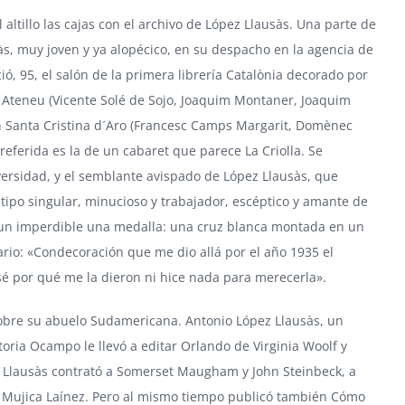
l altillo las cajas con el archivo de López Llausàs. Una parte de
às, muy joven y ya alopécico, en su despacho en la agencia de
ió, 95, el salón de la primera librería Catalònia decorado por
del Ateneu (Vicente Solé de Sojo, Joaquim Montaner, Joaquim
en Santa Cristina d´Aro (Francesc Camps Margarit, Domènec
preferida es la de un cabaret que parece La Criolla. Se
ersidad, y el semblante avispado de López Llausàs, que
tipo singular, minucioso y trabajador, escéptico y amante de
on un imperdible una medalla: una cruz blanca montada en un
rio: «Condecoración que me dio allá por el año 1935 el
sé por qué me la dieron ni hice nada para merecerla».
o sobre su abuelo Sudamericana. Antonio López Llausàs, un
ctoria Ocampo le llevó a editar Orlando de Virginia Woolf y
z Llausàs contrató a Somerset Maugham y John Steinbeck, a
 Mujica Laínez. Pero al mismo tiempo publicó también Cómo