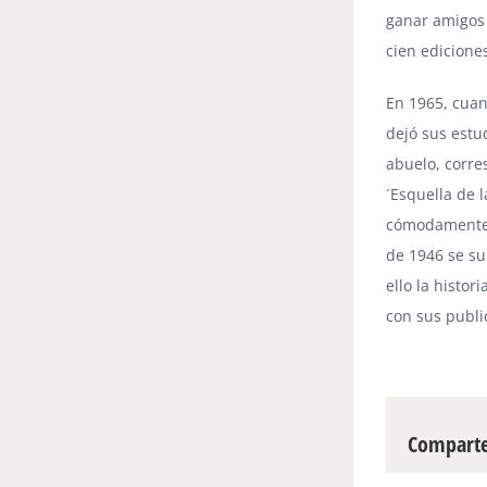
ganar amigos
cien ediciones
En 1965, cuand
dejó sus estud
abuelo, corr
´Esquella de l
cómodamente i
de 1946 se su
ello la histor
con sus public
Compartei