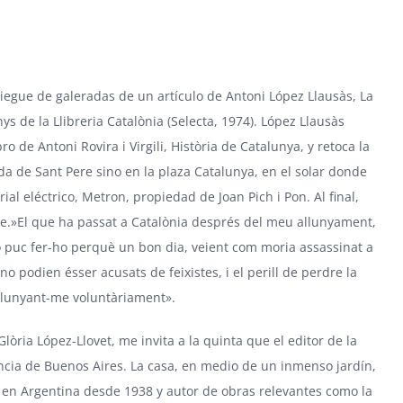
liegue de galeradas de un artículo de
Antoni López Llausàs
, La
s de la Llibreria Catalònia (Selecta, 1974). López Llausàs
o de Antoni Rovira i Virgili, Història de Catalunya, y retoca la
da de Sant Pere sino en la plaza Catalunya, en el solar donde
al eléctrico, Metron, propiedad de Joan Pich i Pon. Al final,
-me.»El que ha passat a Catalònia després del meu allunyament,
o puc fer-ho perquè un bon dia, veient com moria assassinat a
 podien ésser acusats de feixistes, i el perill de perdre la
allunyant-me voluntàriament».
Glòria López-Llovet
, me invita a la quinta que el editor de la
incia de Buenos Aires. La casa, en medio de un inmenso jardín,
o en Argentina desde 1938 y autor de obras relevantes como la