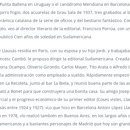
Punta Ballena en Uruguay o el canódromo Meridiana en Barcelona.
gorro frigio, dos acuarelas de Grau Sala de 1937, tres grabados al 
erámica catalana de la serie de oficios y del bestiario fantástico
oto, veo al director literario de la editorial, Francisco Porrúa, c
publicó Cien años de soledad en Sudamericana.
Llausàs residía en París, con su esposa y su hijo Jordi, y trabajaba
ncesc Cambó, le propuso dirigir la editorial Sudamericana. Creada
toria Ocampo, Oliverio Girondo, Carlos Mayer, Tito Arata o Alfred
 la administración como empleado a sueldo. Rápidamente empezó a
 La Recoleta, junto al bar La Biela, y reunió buena parte de las ac
rató a Bonet para que construyera una bonita casa. Su amigo Josep 
rcial y el progreso económico de su primer editor (Coses vistes, Ll
sàs entre 1924 y 1927). «Lo que hizo en Barcelona Antoni López Llaus
o en 1978, «lo realizó también en Buenos Aires, en los largos años 
 americanos y a bastantes personajes de Madrid que hoy son gran