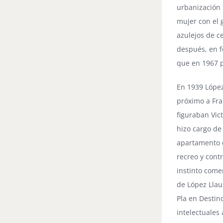
urbanización 
mujer con el 
azulejos de c
después, en f
que en 1967 
En 1939 López 
próximo a Fra
figuraban Vic
hizo cargo de
apartamento en
recreo y cont
instinto come
de López Llau
Pla en Destin
intelectuales