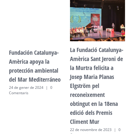
La Fundació Catalunya-
Fundación Catalunya-
F
Amèrica Sant Jeroni de
Amèrica apoya la
A
la Murtra felicita a
protección ambiental
p
Josep Maria Planas
del Mar Mediterráneo
d
Elgström pel
24 de gener de 2024
|
0
2
Comentaris
C
reconeixement
obtingut en la 18ena
edició dels Premis
Climent Mur
22 de novembre de 2023
|
0