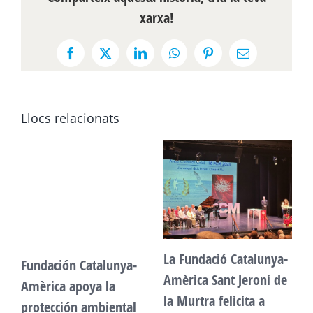
xarxa!
Facebook
X
LinkedIn
WhatsApp
Pinterest
Email:
Llocs relacionats
La Fundació Catalunya-
Fundación Catalunya-
F
Amèrica Sant Jeroni de
Amèrica apoya la
A
la Murtra felicita a
protección ambiental
p