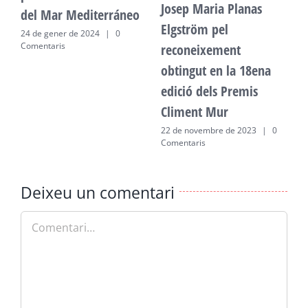
Josep Maria Planas
del Mar Mediterráneo
d
Elgström pel
24 de gener de 2024
|
0
2
Comentaris
C
reconeixement
obtingut en la 18ena
edició dels Premis
Climent Mur
22 de novembre de 2023
|
0
Comentaris
Deixeu un comentari
Comment