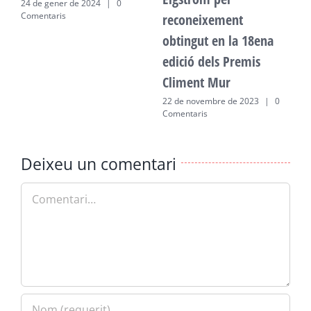
24 de gener de 2024
|
0
2
Comentaris
C
reconeixement
obtingut en la 18ena
edició dels Premis
Climent Mur
22 de novembre de 2023
|
0
Comentaris
Deixeu un comentari
Comment