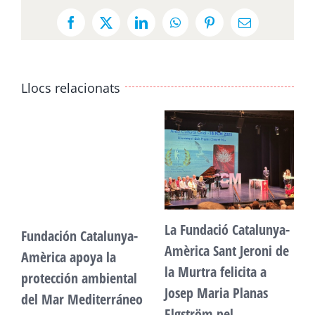
Facebook
X
LinkedIn
WhatsApp
Pinterest
Email:
Llocs relacionats
La Fundació Catalunya-
Fundación Catalunya-
F
Amèrica Sant Jeroni de
Amèrica apoya la
A
la Murtra felicita a
protección ambiental
p
Josep Maria Planas
del Mar Mediterráneo
d
Elgström pel