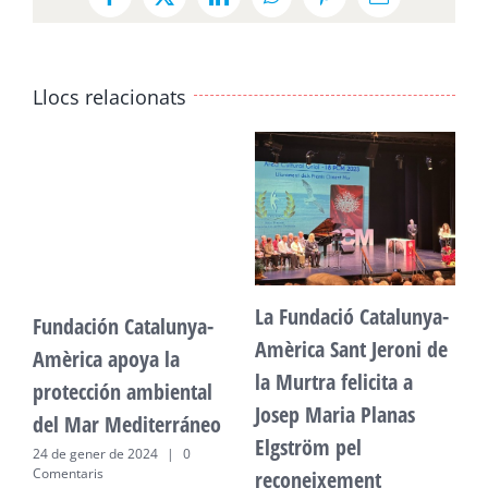
Facebook
X
LinkedIn
WhatsApp
Pinterest
Email:
Llocs relacionats
La Fundació Catalunya-
Fundación Catalunya-
F
Amèrica Sant Jeroni de
Amèrica apoya la
A
la Murtra felicita a
protección ambiental
p
Josep Maria Planas
del Mar Mediterráneo
d
Elgström pel
24 de gener de 2024
|
0
2
Comentaris
C
reconeixement